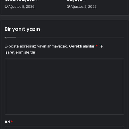
Ağustos 5, 2026
Ağustos 5, 2026
Bir yanıt yazın
E-posta adresiniz yayınlanmayacak.
Gerekli alanlar
*
ile
işaretlenmişlerdir
Y
o
r
u
m
*
Ad
*