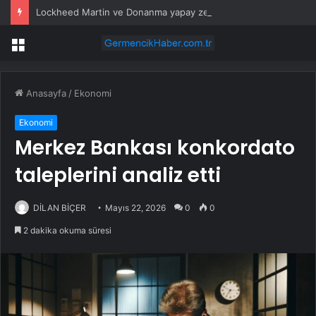
Lockheed Martin ve Donanma yapay zeka denizaltı tespit sistemini test etti
Menü
Anasayfa
/
Ekonomi
Ekonomi
Merkez Bankası konkordato
taleplerini analiz etti
DİLAN BİÇER
Mayıs 22, 2026
0
0
2 dakika okuma süresi