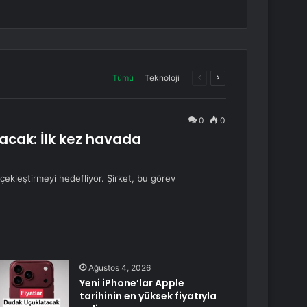
Önceki
Sonraki
Tümü
Teknoloji
sayfa
sayfa
0
0
tacak: İlk kez havada
ekleştirmeyi hedefliyor. Şirket, bu görev
Ağustos 4, 2026
Yeni iPhone’lar Apple
tarihinin en yüksek fiyatıyla