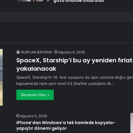
gözü önünde öldürüldü
NURCAN BAYRAM
Ağustos 6, 2026
SpaceX, Starship’i bu ay yeniden fırla
yakalanacak
SpaceX, Starship'in 14. test uçuşunu bu ayın sonuna doğru gerç
kapsamında hem yeni nesil V3 Starlink uydularını ilk…
Devamını Oku »
Ağustos 5, 2026
n
iPhone’dan Windows’a tek hamlede kopyala-
yapıştır dönemi geliyor