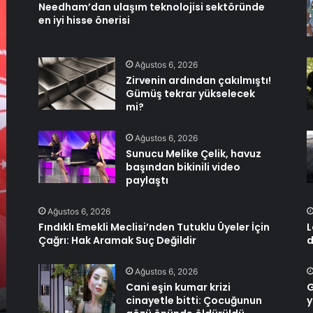
Needham’dan ulaşım teknolojisi sektöründe
en iyi hisse önerisi
Ağustos 6, 2026
Zirvenin ardından çakılmıştı!
Gümüş tekrar yükselecek
mi?
Ağustos 6, 2026
Sunucu Melike Çelik, havuz
başından bikinili video
paylaştı
Ağustos 6, 2026
Fındıklı Emekli Meclisi’nden Tutuklu Üyeler İçin
L
Çağrı: Hak Aramak Suç Değildir
d
Ağustos 6, 2026
Cani eşin kumar krizi
G
cinayetle bitti: Çocuğunun
y