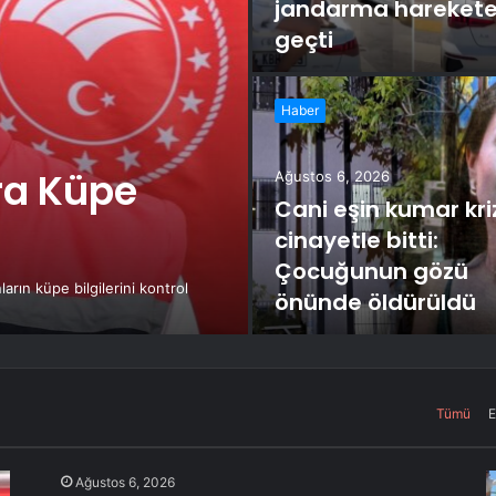
jandarma hareket
geçti
Haber
ra Küpe
Ağustos 6, 2026
Cani eşin kumar kri
cinayetle bitti:
Çocuğunun gözü
arın küpe bilgilerini kontrol
önünde öldürüldü
Tümü
E
Ağustos 6, 2026