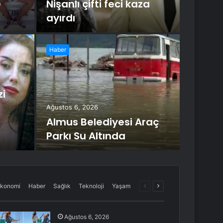
e
Nişanlı çifti feci kaza
ayırdı
Ağustos 6
Haber
Küt
mot
zi
savr
Ağustos 6, 2026
Almus Belediyesi Araç
Kütahya'da
Parkı Su Altında
yuvarlandı
Önceki
Sonraki
konomi
Haber
Sağlık
Teknoloji
Yaşam
sayfa
sayfa
Ağustos 6, 2026