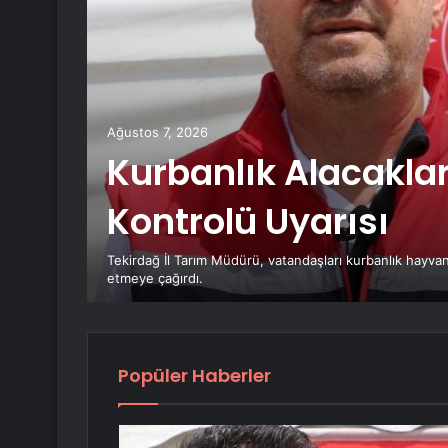
nu
r”
Ağustos 7, 2026
Kurbanlık Alacakla
Kontrolü Uyarısı
anlı
Tekirdağ İl Tarım Müdürü, vatandaşları kurbanlık hayvanl
etmeye çağırdı.
Popüler Haberler