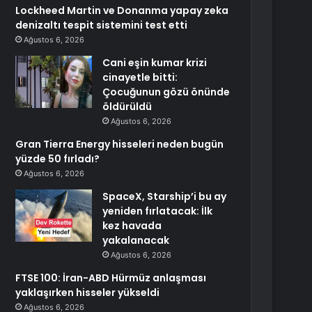
Lockheed Martin ve Donanma yapay zeka
denizaltı tespit sistemini test etti
Ağustos 6, 2026
Cani eşin kumar krizi
cinayetle bitti:
Çocuğunun gözü önünde
öldürüldü
Ağustos 6, 2026
Gran Tierra Energy hisseleri neden bugün
yüzde 50 fırladı?
Ağustos 6, 2026
SpaceX, Starship’i bu ay
yeniden fırlatacak: İlk
kez havada
yakalanacak
Ağustos 6, 2026
FTSE 100: İran-ABD Hürmüz anlaşması
yaklaşırken hisseler yükseldi
Ağustos 6, 2026