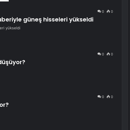
0
0
aberiyle güneş hisseleri yükseldi
eri yükseldi
0
0
düşüyor?
0
0
or?