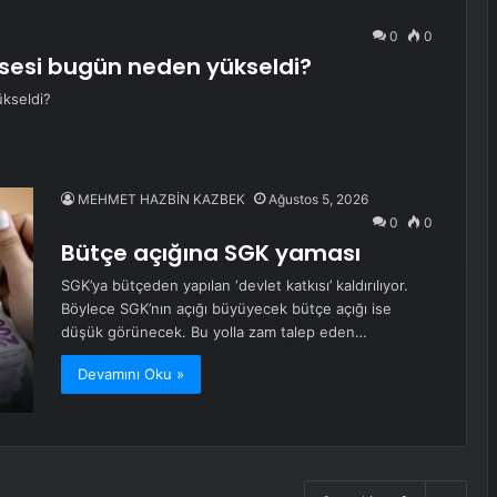
0
0
ssesi bugün neden yükseldi?
ükseldi?
MEHMET HAZBİN KAZBEK
Ağustos 5, 2026
0
0
Bütçe açığına SGK yaması
SGK’ya bütçeden yapılan ‘devlet katkısı’ kaldırılıyor.
Böylece SGK’nın açığı büyüyecek bütçe açığı ise
düşük görünecek. Bu yolla zam talep eden…
Devamını Oku »