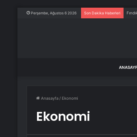
Lockh
Perşembe, Ağustos 6 2026
Son Dakika Haberleri
ANASAY
Anasayfa
/
Ekonomi
Ekonomi