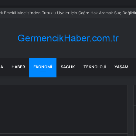
eed Martin ve Donanma yapay zeka denizaltı tespit sistemini test etti
FA
HABER
EKONOMI
SAĞLIK
TEKNOLOJI
YAŞAM