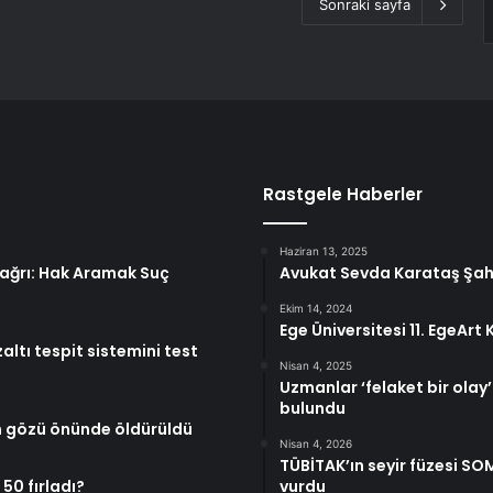
Sonraki sayfa
Rastgele Haberler
Haziran 13, 2025
 Çağrı: Hak Aramak Suç
Avukat Sevda Karataş Şah
Ekim 14, 2024
Ege Üniversitesi 11. EgeArt
tı tespit sistemini test
Nisan 4, 2025
Uzmanlar ‘felaket bir olay
bulundu
un gözü önünde öldürüldü
Nisan 4, 2026
TÜBİTAK’ın seyir füzesi SOM
50 fırladı?
vurdu