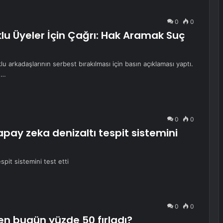
0
0
uklu Üyeler İçin Çağrı: Hak Aramak Suç
klu arkadaşlarının serbest bırakılması için basın açıklaması yaptı.
e…
0
0
ay zeka denizaltı tespit sistemini
it sistemini test etti
0
0
en bugün yüzde 50 fırladı?