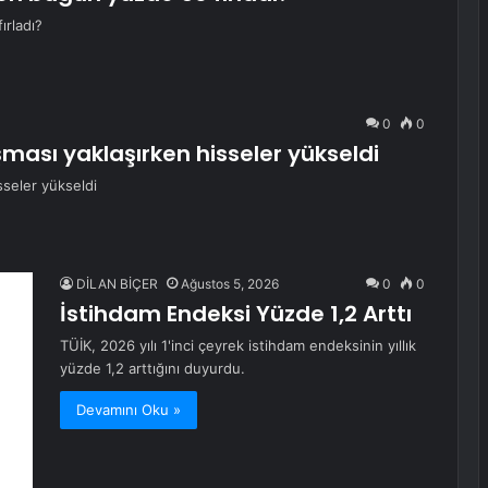
ırladı?
0
0
ması yaklaşırken hisseler yükseldi
seler yükseldi
DİLAN BİÇER
Ağustos 5, 2026
0
0
İstihdam Endeksi Yüzde 1,2 Arttı
TÜİK, 2026 yılı 1'inci çeyrek istihdam endeksinin yıllık
yüzde 1,2 arttığını duyurdu.
Devamını Oku »