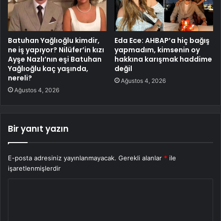
Batuhan Yağlıoğlu kimdir,
Eda Ece: AHBAP’a hiç bağış
ne iş yapıyor? Nilüfer’in kızı
yapmadım, kimsenin oy
Ayşe Nazlı’nın eşi Batuhan
hakkına karışmak haddime
Yağlıoğlu kaç yaşında,
değil
nereli?
Ağustos 4, 2026
Ağustos 4, 2026
Bir yanıt yazın
E-posta adresiniz yayınlanmayacak.
Gerekli alanlar
*
ile
işaretlenmişlerdir
Y
o
r