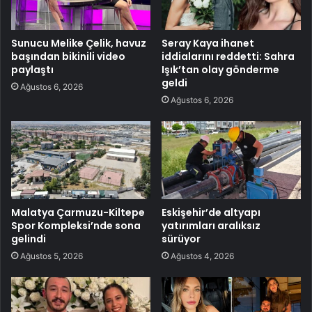
Sunucu Melike Çelik, havuz
Seray Kaya ihanet
başından bikinili video
iddialarını reddetti: Sahra
paylaştı
Işık’tan olay gönderme
geldi
Ağustos 6, 2026
Ağustos 6, 2026
Malatya Çarmuzu-Kiltepe
Eskişehir’de altyapı
Spor Kompleksi’nde sona
yatırımları aralıksız
gelindi
sürüyor
Ağustos 5, 2026
Ağustos 4, 2026