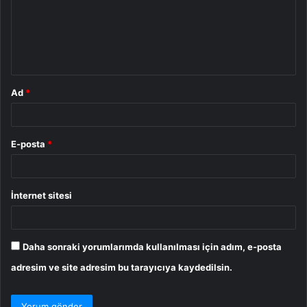
u
m
*
Ad
*
E-posta
*
İnternet sitesi
Daha sonraki yorumlarımda kullanılması için adım, e-posta
adresim ve site adresim bu tarayıcıya kaydedilsin.