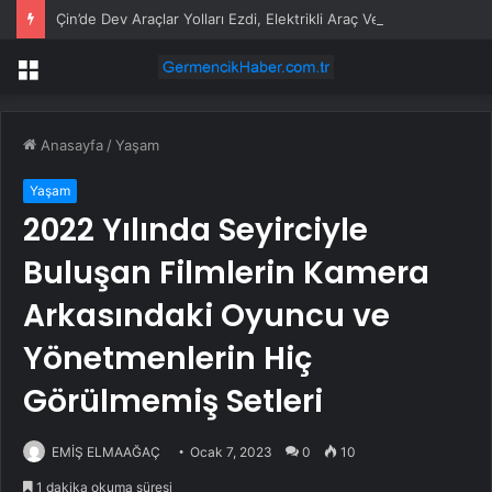
Çin’de Dev Araçlar Yolları Ezdi, Elektrikli Araç Vergi Gelirini Kuruttu
Menü
Anasayfa
/
Yaşam
Yaşam
2022 Yılında Seyirciyle
Buluşan Filmlerin Kamera
Arkasındaki Oyuncu ve
Yönetmenlerin Hiç
Görülmemiş Setleri
EMİŞ ELMAAĞAÇ
Ocak 7, 2023
0
10
1 dakika okuma süresi