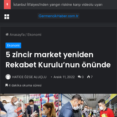
İstanbul İtfaiyesi’nden yangın riskine karşı videolu uyarı
Menü
Anasayfa
/
Ekonomi
Ekonomi
5 zincir market yeniden
Rekabet Kurulu’nun önünde
HATİCE ÖZGE ALUÇLU
Aralık 11, 2022
0
7
4 dakika okuma süresi