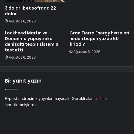
3 dolarlık et sofrada 22
dolar
Ağustos 6, 2026
Lockheed Martin ve
Gran Tierra Energy hisseleri
Donanma yapay zeka
neden bugün yüzde 50
denizaltı tespit sistemini
fırladı?
test etti
Ağustos 6, 2026
Ağustos 6, 2026
Bir yanıt yazın
E-posta adresiniz yayınlanmayacak.
Gerekli alanlar
*
ile
işaretlenmişlerdir
Y
o
r