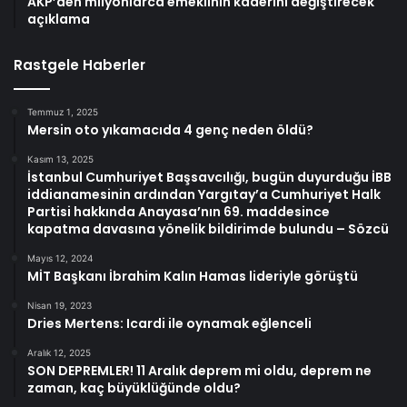
AKP’den milyonlarca emeklinin kaderini değiştirecek
açıklama
Rastgele Haberler
Temmuz 1, 2025
Mersin oto yıkamacıda 4 genç neden öldü?
Kasım 13, 2025
İstanbul Cumhuriyet Başsavcılığı, bugün duyurduğu İBB
iddianamesinin ardından Yargıtay’a Cumhuriyet Halk
Partisi hakkında Anayasa’nın 69. maddesince
kapatma davasına yönelik bildirimde bulundu – Sözcü
Mayıs 12, 2024
MİT Başkanı İbrahim Kalın Hamas lideriyle görüştü
Nisan 19, 2023
Dries Mertens: Icardi ile oynamak eğlenceli
Aralık 12, 2025
SON DEPREMLER! 11 Aralık deprem mi oldu, deprem ne
zaman, kaç büyüklüğünde oldu?