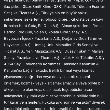
ve perakendeci olarak faaliyet gösteren Pepsi, çok uluslu
ilaç şirketi GlaxoSmithKline (GSK), Pasifik Tüketim Eserleri
Satış ve Ticaret A.Ş., Türkiye’nin en büyük sakız,
şekerleme, şekerleme, lolipop, draje. , çikolata ve bisküvi
firmaları Kent Gıda, Eti Gıda A.Ş., Alman şekerleme firması
Haribo, Red Bull, Şölen Çikolata Gıda Sanayi A.Ş.,
Beypazarı İçecek Pazarlama A.Ş., Doğanay Gıda Tarım ve
Hayvancılık A.Ş., Unmaş Unlu Mamuller Gıda Sanayi ve
Ticaret A.Ş., Yeni Mağazacılık A.Ş., Düzey Tüketim Malları
Sanayi Pazarlama ve Ticaret A.Ş., Ufuk Hızlı Tüketim A.Ş.’yi
4054 Sayılı Rekabetin Korunması Hakkında Kanun’un 4.
Kanunu’na bağlamaktadır. Belirli bir mal veya hizmet
piyasasında doğrudan veya dolaylı olarak rekabeti
önlemek, bozmak veya kısıtlamak amacıyla veya böyle bir
etkiye sahip olan veya olabilecek teşebbüsler arası
anlaşmalar, uyumlu eylemler ve teşebbüs birliklerinin bu
tür karar ve işlemleri. Hukuka aykırıdır ve yasaktır” diyerek
kararı ihlal edip etmediklerinin tespiti üzerine soruşturma