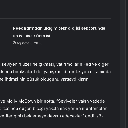
Needham’dan ulaşım teknolojisi sektöründe
en iyi hisse önerisi
Ağustos 6, 2026
 seviyenin üzerine çıkması, yatırımcıların Fed ve diğer
yakında bıraksalar bile, yapışkan bir enflasyon ortamında
me ihtimalinin düşük olduğunu varsaydıklarını
g ve Molly McGown bir notta, “Seviyeler yakın vadede
ın ortasında düşen bıçağı yakalamak yerine muhtemelen
an veriler gibi) beklemeye devam edecekler” dedi. söz