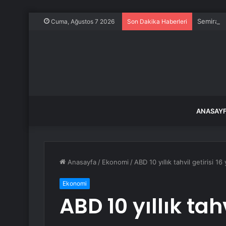
Semiramis
Cuma, Ağustos 7 2026
Son Dakika Haberleri
ANASAY
Anasayfa
/
Ekonomi
/
ABD 10 yıllık tahvil getirisi 16
Ekonomi
ABD 10 yıllık tahv