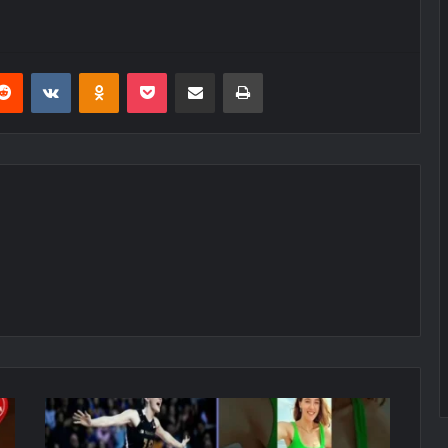
erest
Reddit
VKontakte
Odnoklassniki
Pocket
E-Posta ile paylaş
Yazdır