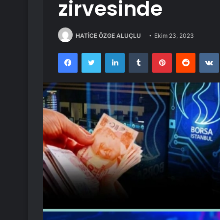
zirvesinde
HATİCE ÖZGE ALUÇLU
Ekim 23, 2023
Facebook
Twitter
LinkedIn
Tumblr
Pinterest
Reddit