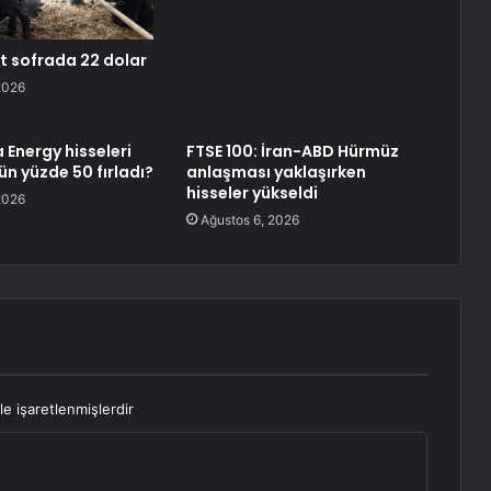
et sofrada 22 dolar
2026
 Energy hisseleri
FTSE 100: İran-ABD Hürmüz
n yüzde 50 fırladı?
anlaşması yaklaşırken
hisseler yükseldi
2026
Ağustos 6, 2026
le işaretlenmişlerdir