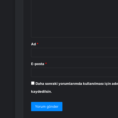
r
u
m
*
Ad
*
E-posta
*
Daha sonraki yorumlarımda kullanılması için adı
kaydedilsin.