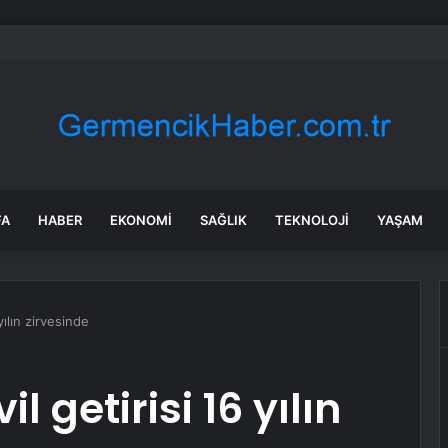
 Pekkan, ‘Ben inançlı biriyim’ diyerek tedavi sürecini anlattı
FA
HABER
EKONOMI
SAĞLIK
TEKNOLOJI
YAŞAM
 yılın zirvesinde
il getirisi 16 yılın