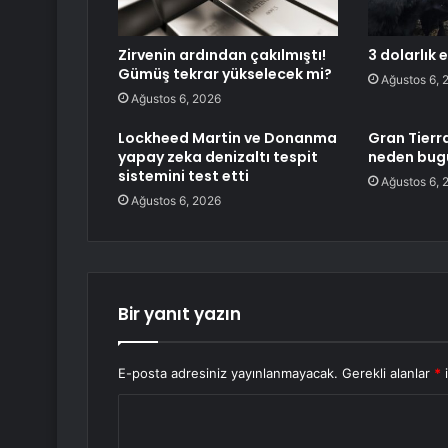
Zirvenin ardından çakılmıştı!
3 dolarlık 
Gümüş tekrar yükselecek mi?
Ağustos 6, 
Ağustos 6, 2026
Lockheed Martin ve Donanma
Gran Tierra
yapay zeka denizaltı tespit
neden bugü
sistemini test etti
Ağustos 6, 
Ağustos 6, 2026
Bir yanıt yazın
E-posta adresiniz yayınlanmayacak.
Gerekli alanlar
*
i
Y
o