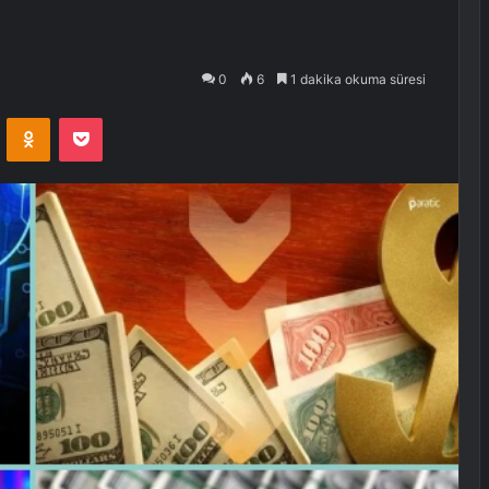
0
6
1 dakika okuma süresi
VKontakte
Odnoklassniki
Pocket