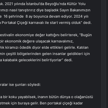
uk. 2021 yılında İstanbul’da Beyoğlu’nda Kültür Yolu
ımızı nasıl tanıştırırız diye başladık Sayın Bakanımızın
ge 16 şehrinde 8 ay boyunca devam ediyor. 2024 yılı
da Portakal Çiçeği karnavalı ile start vermiş olduk” dedi.
estivalin ekonomiye değer kattığını belirterek, “Bugün
e bir ekonomik değere ulaşacak karnavalımız,
 kiramızı ödedik diyor elde ettikleri gelirle. Katılan
in çeşitli bölgelerinden gelen insanlar geldikleri için
kalabalık geleceklerini belirtiyorlar” dedi.
lar ise şunları söyledi:
ya bir koku yayabilsek, inanın bütün dünya o olağanüstü
tmek için buraya gelir. Ben portakal çiçeği kadar