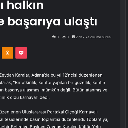
ı halkın
 başarıya ulaştı
0
0
2 dakika okuma süresi
VKontakte
Odnoklassniki
Pocket
ydan Karalar, Adana’da bu yıl 12’ncisi düzenlenen
larak, “Bir etkinlik, kentte yapılan bir güzellik, kentin
nun başarıya ulaşması mümkün değil. Bütün atanmış ve
kinlik oldu karnaval” dedi.
düzenlenen Uluslararası Portakal Çiçeği Karnavalı
 tesislerinde basın toplantısı düzenlendi. Toplantıya,
ehir Belediye Başkanı Zeydan Karalar, Kültür Yolu