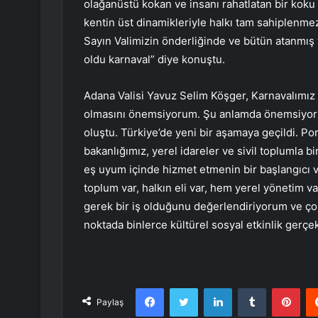
olağanüstü kokan ve insanı rahatlatan bir koku g
kentin üst dinamikleriyle halkı tam sahiplenm
Sayın Valimizin önderliğinde ve bütün atanmış ve
oldu karnaval” diye konuştu.
Adana Valisi Yavuz Selim Köşger, Karnavalımız kü
olmasını önemsiyorum. Şu anlamda önemsiyorum
oluştu. Türkiye’de yeni bir aşamaya geçildi. Por
bakanlığımız, yerel idareler ve sivil toplumla b
eş uyum içinde hizmet etmenin bir başlangıcı v
toplum var, halkın eli var, hem yerel yönetim
gerek bir iş olduğunu değerlendiriyorum ve çok
noktada binlerce kültürel sosyal etkinlik gerçe
Facebook
Twitter
LinkedIn
Tumblr
Pint
Paylaş