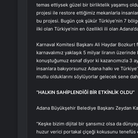
temas ettiysek güzel bir birliktelik yaşamış old
projesi ile restore ettiğimiz mekanlarla insanlar
bu projesi. Bugün çok şükür Türkiye’nin 7 böl
ilki olan Türkiye’nin en özellikli ili olan Adana’
Karnaval Komitesi Başkanı Ali Haydar Bozkurt f
karnavalımız yaklaşık 5 milyar liranın üzerind
konuştuğumuz esnaf diyor ki kazancımızla 3 aylık
insanlara bakıyorsunuz Adana halkı ve Türkiye’n
mutlu olduklarını söylüyorlar gelecek sene daha 
“HALKIN SAHİPLENDİĞİ BİR ETKİNLİK OLDU”
Adana Büyükşehir Belediye Başkanı Zeydan Kara
“Keşke bizim dijital bir şansımız olsa da dünya
huzur verici portakal çiçeği kokusunu tenefüs e