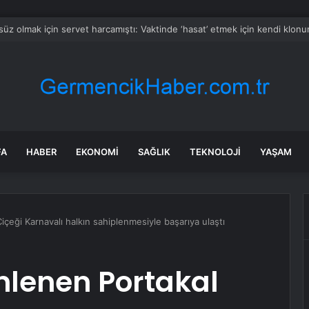
FA
HABER
EKONOMI
SAĞLIK
TEKNOLOJI
YAŞAM
çeği Karnavalı halkın sahiplenmesiyle başarıya ulaştı
lenen Portakal