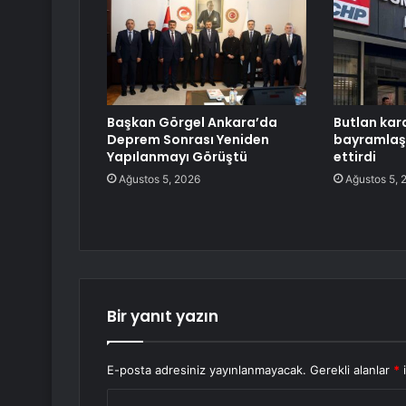
Başkan Görgel Ankara’da
Butlan kara
Deprem Sonrası Yeniden
bayramlaşm
Yapılanmayı Görüştü
ettirdi
Ağustos 5, 2026
Ağustos 5, 
Bir yanıt yazın
E-posta adresiniz yayınlanmayacak.
Gerekli alanlar
*
i
Y