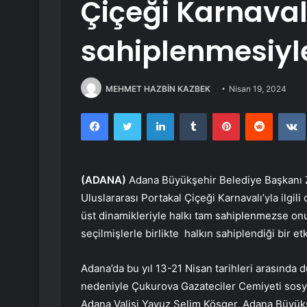
Çiçeği Karnaval
sahiplenmesiyle
MEHMET HAZBİN KAZBEK
Nisan 19, 2024
Facebook
Twitter
LinkedIn
Tumblr
Pinterest
Reddit
(ADANA)
Adana Büyükşehir Belediye Başkanı Ze
Uluslararası Portakal Çiçeği Karnavalı’yla ilgili o
üst dinamikleriyle halkı tam sahiplenmezse o
seçilmişlerle birlikte halkın sahiplendiği bir et
Adana’da bu yıl 13-21 Nisan tarihleri arasında 
nedeniyle Çukurova Gazateciler Cemiyeti sosyal
Adana Valisi Yavuz Selim Köşger, Adana Büyükş