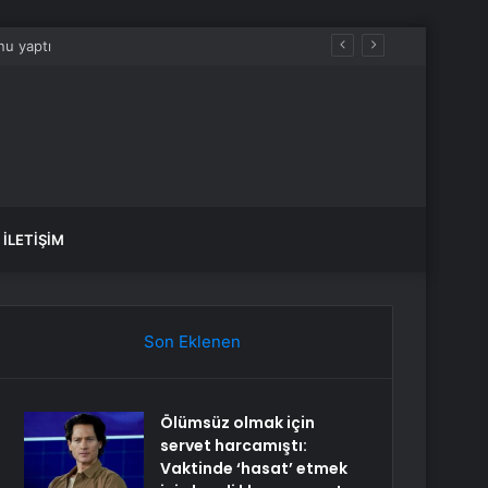
Niğde Vali Yardımcısı Divili: “Nüfusun kendini yenileme seviyesi 2,10’dur, konu 1 yıllık çalışmalarla çözülebilecek konu olmaktan çıkmıştır”
İLETIŞIM
Son Eklenen
Ölümsüz olmak için
servet harcamıştı:
Vaktinde ‘hasat’ etmek