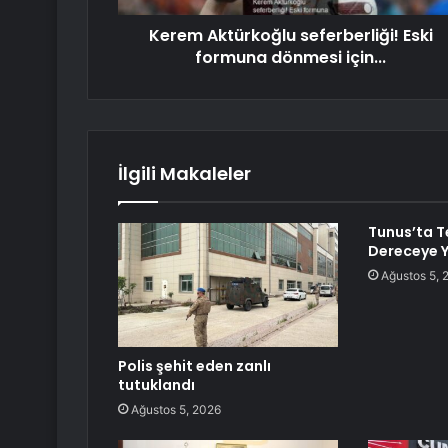
Kerem Aktürkoğlu seferberliği! Eski
formuna dönmesi için...
İlgili Makaleler
Tunus’ta 
Dereceye Y
Ağustos 5, 
Polis şehit eden zanlı
tutuklandı
Ağustos 5, 2026