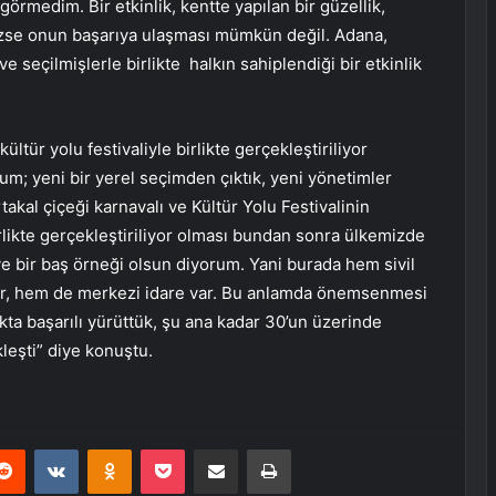
örmedim. Bir etkinlik, kentte yapılan bir güzellik,
ezse onun başarıya ulaşması mümkün değil. Adana,
 seçilmişlerle birlikte halkın sahiplendiği bir etkinlik
ltür yolu festivaliyle birlikte gerçekleştiriliyor
; yeni bir yerel seçimden çıktık, yeni yönetimler
takal çiçeği karnavalı ve Kültür Yolu Festivalinin
irlikte gerçekleştiriliyor olması bundan sonra ülkemizde
e bir baş örneği olsun diyorum. Yani burada hem sivil
 var, hem de merkezi idare var. Bu anlamda önemsenmesi
ta başarılı yürüttük, şu ana kadar 30’un üzerinde
kleşti” diye konuştu.
erest
Reddit
VKontakte
Odnoklassniki
Pocket
E-Posta ile paylaş
Yazdır