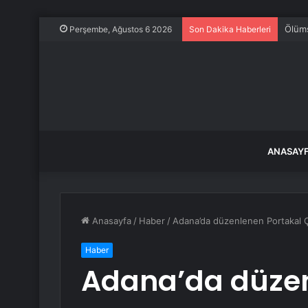
Perşembe, Ağustos 6 2026
Son Dakika Haberleri
ANASAY
Anasayfa
/
Haber
/
Adana’da düzenlenen Portakal Çi
Haber
Adana’da düzen