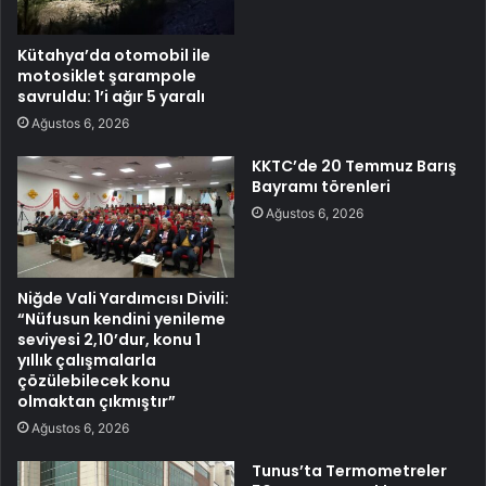
Kütahya’da otomobil ile
motosiklet şarampole
savruldu: 1’i ağır 5 yaralı
Ağustos 6, 2026
KKTC’de 20 Temmuz Barış
Bayramı törenleri
Ağustos 6, 2026
Niğde Vali Yardımcısı Divili:
“Nüfusun kendini yenileme
seviyesi 2,10’dur, konu 1
yıllık çalışmalarla
çözülebilecek konu
olmaktan çıkmıştır”
Ağustos 6, 2026
Tunus’ta Termometreler