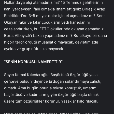
Hollanda’ya elçi atamadınız mı? 15 Temmuz şehitlerinin
kanı yerdeyken, faili olmakla itham ettiğiniz Birleşik Arap
Emirlikleri’ne 3-5 milyar dolar için el açmadınız mı? Sen;
Okuyan fakir ve fakir çocukların yedi hanedanını
cezalandırırken, bu FETÖ okullarında okuyan damadınız
Berat Albayrak’ı bakan yapmadınız mı? Bu ülkeye bir daha
hiçbir terör örgütü musallat olmayacak, devletimizde
ayakta ve grup nüfus kalmayacak.
“SENİN KORKUSU NAMERT’TİR”
Sayın Kemal Kılıçdaroğlu ‘Başörtüsü özgürlüğü yasal
çerçeve bulsun’ deyince Erdoğan sulandırmaya çalıştı,
olmadı. Ama bugün onunla tekrar konuştuk, umarım
başörtüsü ve kadınların giyim özgürlüğü başta olmak
üzere tüm özgürlükler korunur. Yasaklar kaldırılacak.