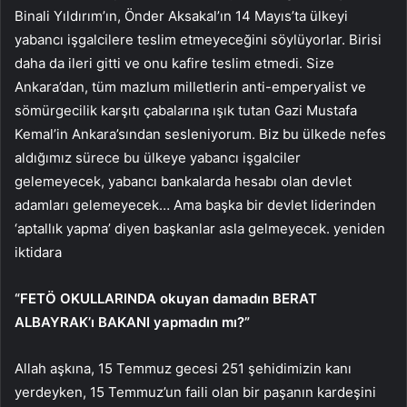
Binali Yıldırım’ın, Önder Aksakal’ın 14 Mayıs’ta ülkeyi
yabancı işgalcilere teslim etmeyeceğini söylüyorlar. Birisi
daha da ileri gitti ve onu kafire teslim etmedi. Size
Ankara’dan, tüm mazlum milletlerin anti-emperyalist ve
sömürgecilik karşıtı çabalarına ışık tutan Gazi Mustafa
Kemal’in Ankara’sından sesleniyorum. Biz bu ülkede nefes
aldığımız sürece bu ülkeye yabancı işgalciler
gelemeyecek, yabancı bankalarda hesabı olan devlet
adamları gelemeyecek… Ama başka bir devlet liderinden
‘aptallık yapma’ diyen başkanlar asla gelmeyecek. yeniden
iktidara
“FETÖ OKULLARINDA okuyan damadın BERAT
ALBAYRAK’ı BAKANI yapmadın mı?”
Allah aşkına, 15 Temmuz gecesi 251 şehidimizin kanı
yerdeyken, 15 Temmuz’un faili olan bir paşanın kardeşini