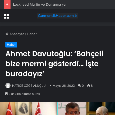
Lockheed Martin ve Donanma yapay zeka denizaltı tespit sistemini test etti
Menü
Anasayfa
/
Haber
Haber
Ahmet Davutoğlu: ‘Bahçeli
bize mermi gösterdi… İşte
buradayız’
HATİCE ÖZGE ALUÇLU
Mayıs 26, 2023
0
8
2 dakika okuma süresi