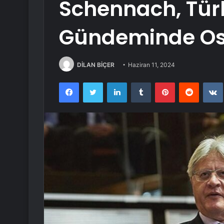
Schennach, Türk
Gündeminde Os
DİLAN BİÇER
Haziran 11, 2024
Facebook
Twitter
LinkedIn
Tumblr
Pinterest
Reddit