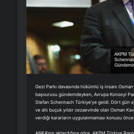
Gezi Parkı davasında hükümlü iş insanı Osman
başvurusu gündemdeyken, Avrupa Konseyi Parl
Stefan Schennach Türkiye’ye geldi. Dört gün 
ve altı buçuk yıldır cezaevinde olan Osman Kava
verdiği kararların uygulanmaması konusu önce
ANKA’nın aktardığına göre, AKPM Türkiye Rapo