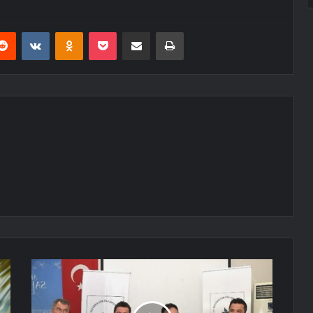
erest
Reddit
VKontakte
Odnoklassniki
Pocket
E-Posta ile paylaş
Yazdır