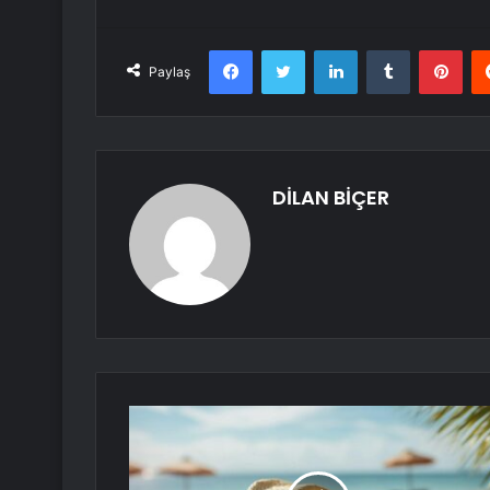
Facebook
Twitter
LinkedIn
Tumblr
Pint
Paylaş
DİLAN BİÇER