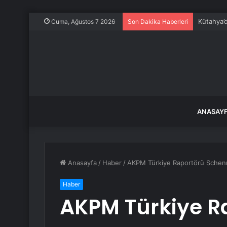
Kütahya’
Cuma, Ağustos 7 2026
Son Dakika Haberleri
ANASAY
Anasayfa
/
Haber
/
AKPM Türkiye Raportörü Schen
Haber
AKPM Türkiye R