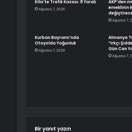
Kilis’te Trafik Kazası: 8 Yaralı
AKP’den mi
emeklinin 
Ağustos 7, 2026
değiştirec
Ağustos 7, 
Kurban Bayramı’nda
Almanya T
Otoyolda Yoğunluk
“Irkçı Şid
Gün Can Ya
Ağustos 7, 2026
Ağustos 7, 
Bir yanıt yazın