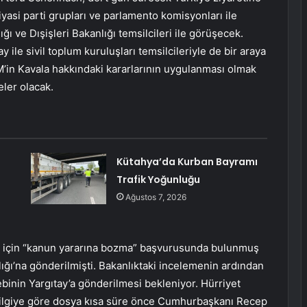
si parti grupları ve parlamento komisyonları ile
 ve Dışişleri Bakanlığı temsilcileri ile görüşecek.
ile sivil toplum kuruluşları temsilcileriyle de bir araya
in Kavala hakkındaki kararlarının uygulanması olmak
eler olacak.
Kütahya’da Kurban Bayramı
Trafik Yoğunluğu
Ağustos 7, 2026
rı için “kanun yararına bozma” başvurusunda bulunmuş
ğı’na gönderilmişti. Bakanlıktaki incelemenin ardından
inin Yargıtay’a gönderilmesi bekleniyor. Hürriyet
ı bilgiye göre dosya kısa süre önce Cumhurbaşkanı Recep