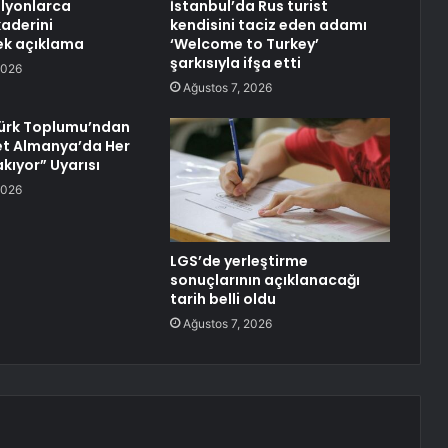
lyonlarca
İstanbul’da Rus turist
kaderini
kendisini taciz eden adamı
ek açıklama
‘Welcome to Turkey’
şarkısıyla ifşa etti
2026
Ağustos 7, 2026
ürk Toplumu’ndan
det Almanya’da Her
kıyor” Uyarısı
2026
LGS’de yerleştirme
sonuçlarının açıklanacağı
tarih belli oldu
Ağustos 7, 2026