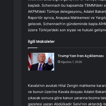
başladı. Schennach bu kapsamda TBMM’deki siya
AKPM’deki Türkiye delegasyonu, Adalet Bakanlığı
Raportör ayrıca, Anayasa Mahkemesi ve Yargıtay 
gelecek. Schennach’ın gündeminde başta AİHM’
üzere Türkiye’deki son siyasi ve hukuki gelişm
İlgili Makaleler
Trump’tan İran Açıklaması
Ağustos 7, 2026
Kavala’nın avukatı Hilal Zengin mahkeme kara
ve bunun üzerine Kavala dosyası Adalet Bakanlı
çıkacak sonuca göre kanun yararına bozma taleb
gazetesi yazarı Abdülkadir Selvi’nin aktardığ