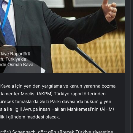
 Kavala için yeniden yargılama ve kanun yararına bozma
amenter Meclisi (AKPM) Türkiye raportörlerinden
sürecek temaslarda Gezi Parkı davasında hüküm giyen
la ile ilgili Avrupa İnsan Hakları Mahkemesi’nin (AİHM)
likli gündem maddesi olacak.
rtörü Schennach, dört gün sürecek Türkiye ziyaretine