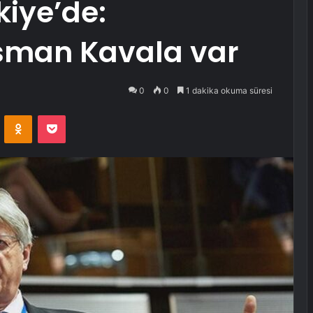
iye’de:
man Kavala var
0
0
1 dakika okuma süresi
VKontakte
Odnoklassniki
Pocket