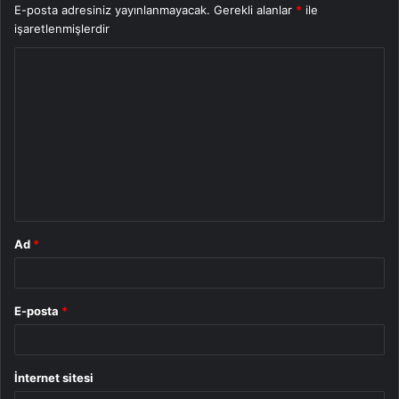
E-posta adresiniz yayınlanmayacak.
Gerekli alanlar
*
ile
işaretlenmişlerdir
Y
o
r
u
m
*
Ad
*
E-posta
*
İnternet sitesi