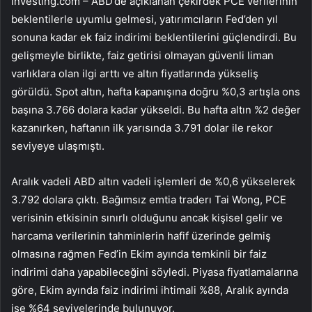
Investing.com – ABD’de açıklanan çekirdek
PCE verilerinin
beklentilerle uyumlu gelmesi, yatırımcıların
Fed’den
yıl
sonuna kadar ek
faiz
indirimi beklentilerini güçlendirdi. Bu
gelişmeyle birlikte, faiz getirisi olmayan güvenli liman
varlıklara olan ilgi arttı ve altın fiyatlarında yükseliş
görüldü. Spot altın, hafta kapanışına doğru %0,3 artışla ons
başına 3.766 dolara kadar yükseldi. Bu hafta altın %2 değer
kazanırken, haftanın ilk yarısında 3.791 dolar ile rekor
seviyeye ulaşmıştı.
Aralık vadeli ABD altın vadeli işlemleri de %0,6 yükselerek
3.792 dolara çıktı. Bağımsız emtia traderı Tai Wong, PCE
verisinin etkisinin sınırlı olduğunu ancak kişisel gelir ve
harcama verilerinin tahminlerin hafif üzerinde gelmiş
olmasına rağmen Fed’in Ekim ayında temkinli bir faiz
indirimi daha yapabileceğini söyledi. Piyasa fiyatlamalarına
göre, Ekim ayında faiz indirimi ihtimali %88, Aralık ayında
ise %64 seviyelerinde bulunuyor.