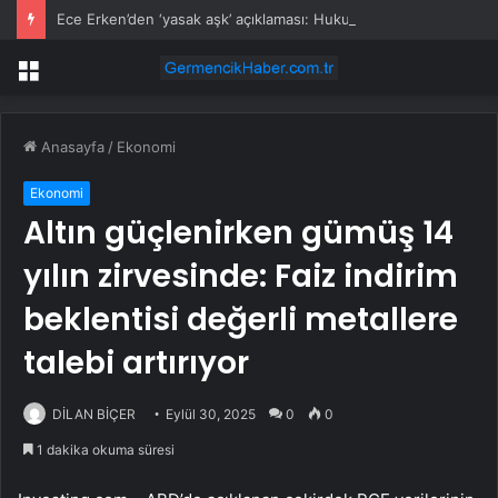
Ece Erken’den ‘yasak aşk’ açıklaması: Hukuki yollara başvuruyor
Menü
Anasayfa
/
Ekonomi
Ekonomi
Altın güçlenirken gümüş 14
yılın zirvesinde: Faiz indirim
beklentisi değerli metallere
talebi artırıyor
DİLAN BİÇER
Eylül 30, 2025
0
0
1 dakika okuma süresi