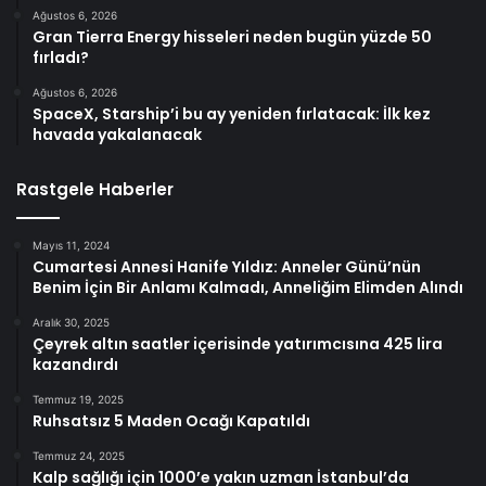
Ağustos 6, 2026
Gran Tierra Energy hisseleri neden bugün yüzde 50
fırladı?
Ağustos 6, 2026
SpaceX, Starship’i bu ay yeniden fırlatacak: İlk kez
havada yakalanacak
Rastgele Haberler
Mayıs 11, 2024
Cumartesi Annesi Hanife Yıldız: Anneler Günü’nün
Benim İçin Bir Anlamı Kalmadı, Anneliğim Elimden Alındı
Aralık 30, 2025
Çeyrek altın saatler içerisinde yatırımcısına 425 lira
kazandırdı
Temmuz 19, 2025
Ruhsatsız 5 Maden Ocağı Kapatıldı
Temmuz 24, 2025
Kalp sağlığı için 1000’e yakın uzman İstanbul’da