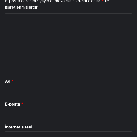
E-posta adresiniz yayınlanmayacak.
Gerekli alanlar
*
ile
işaretlenmişlerdir
Y
o
r
u
m
*
Ad
*
E-posta
*
İnternet sitesi