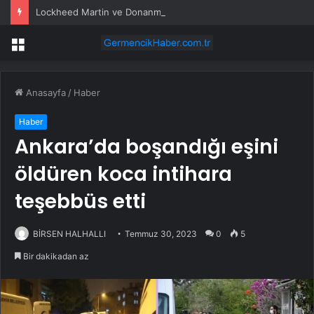
Lockheed Martin ve Donanma yapay zeka denizaltı tespit sistemini test etti
Menü
Anasayfa
/
Haber
Haber
Ankara’da boşandığı eşini
öldüren koca intihara
teşebbüs etti
BİRSEN HALHALLI
Temmuz 30, 2023
0
5
Bir dakikadan az