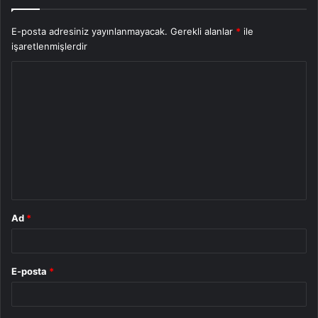
E-posta adresiniz yayınlanmayacak.
Gerekli alanlar
*
ile
işaretlenmişlerdir
Y
o
r
u
m
*
Ad
*
E-posta
*