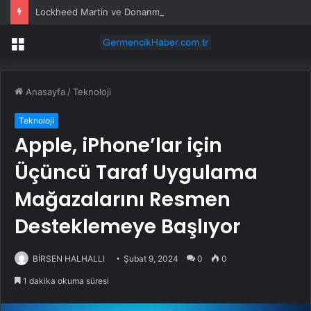
Lockheed Martin ve Donanma yapay zeka denizaltı tespit sistemini test etti
Menü
Anasayfa
/
Teknoloji
Teknoloji
Apple, iPhone’lar için
Üçüncü Taraf Uygulama
Mağazalarını Resmen
Desteklemeye Başlıyor
BİRSEN HALHALLI
Şubat 9, 2024
0
0
1 dakika okuma süresi