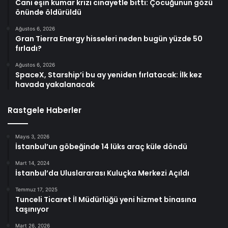
Cani eşin kumar krizi cinayetle bitti: Çocuğunun gözü
önünde öldürüldü
Ağustos 6, 2026
Gran Tierra Energy hisseleri neden bugün yüzde 50
fırladı?
Ağustos 6, 2026
SpaceX, Starship’i bu ay yeniden fırlatacak: İlk kez
havada yakalanacak
Rastgele Haberler
Mayıs 3, 2026
İstanbul’un göbeğinde 14 lüks araç küle döndü
Mart 14, 2024
İstanbul’da Uluslararası Kuluçka Merkezi Açıldı
Temmuz 17, 2025
Tunceli Ticaret İl Müdürlüğü yeni hizmet binasına
taşınıyor
Mart 26, 2026