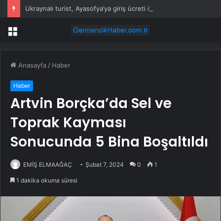
Ukraynalı turist, Ayasofya’ya giriş ücreti ödememek için namaz kılıyormuş gibi yaptı
Menü
Anasayfa
/
Haber
Haber
Artvin Borçka’da Sel ve
Toprak Kayması
Sonucunda 5 Bina Boşaltıldı
EMİŞ ELMAAĞAÇ
Şubat 7, 2024
0
1
1 dakika okuma süresi