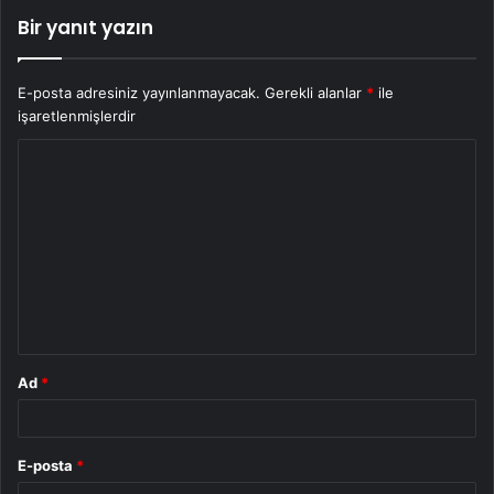
Bir yanıt yazın
E-posta adresiniz yayınlanmayacak.
Gerekli alanlar
*
ile
işaretlenmişlerdir
Y
o
r
u
m
*
Ad
*
E-posta
*