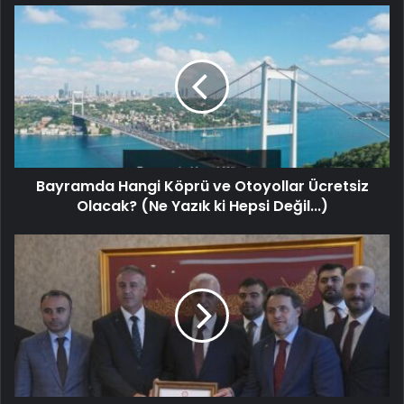
Bayramda Hangi Köprü ve Otoyollar Ücretsiz
Olacak? (Ne Yazık ki Hepsi Değil...)