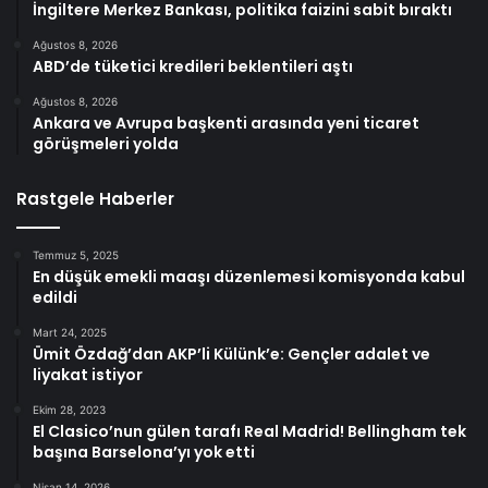
İngiltere Merkez Bankası, politika faizini sabit bıraktı
Ağustos 8, 2026
ABD’de tüketici kredileri beklentileri aştı
Ağustos 8, 2026
Ankara ve Avrupa başkenti arasında yeni ticaret
görüşmeleri yolda
Rastgele Haberler
Temmuz 5, 2025
En düşük emekli maaşı düzenlemesi komisyonda kabul
edildi
Mart 24, 2025
Ümit Özdağ’dan AKP’li Külünk’e: Gençler adalet ve
liyakat istiyor
Ekim 28, 2023
El Clasico’nun gülen tarafı Real Madrid! Bellingham tek
başına Barselona’yı yok etti
Nisan 14, 2026