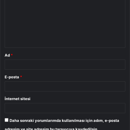
o
r
u
m
*
Ad
*
E-posta
*
İnternet sitesi
Daha sonraki yorumlarımda kullanılması için adım, e-posta
adresim ve site adresim bu tarayıcıya kaydedilsin.