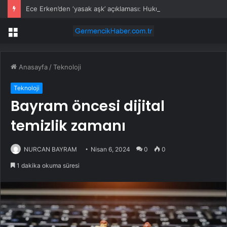
Ece Erken’den ‘yasak aşk’ açıklaması: Hukuki yollara başvuruyor
Menü
Anasayfa
/
Teknoloji
Teknoloji
Bayram öncesi dijital
temizlik zamanı
NURCAN BAYRAM
Nisan 6, 2024
0
0
1 dakika okuma süresi