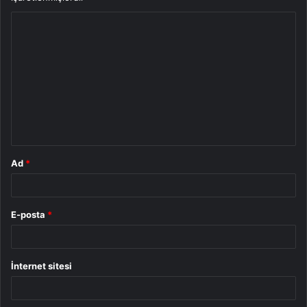
Y
o
r
u
m
*
Ad
*
E-posta
*
İnternet sitesi