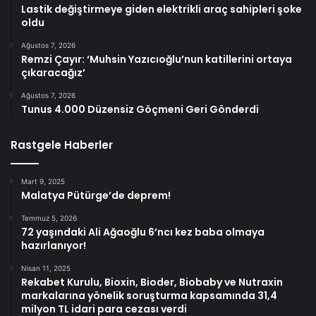
Lastik değiştirmeye giden elektrikli araç sahipleri şoke
oldu
Ağustos 7, 2026
Remzi Çayır: ‘Muhsin Yazıcıoğlu’nun katillerini ortaya
çıkaracağız’
Ağustos 7, 2026
Tunus 4.000 Düzensiz Göçmeni Geri Gönderdi
Rastgele Haberler
Mart 9, 2025
Malatya Pütürge’de deprem!
Temmuz 5, 2026
72 yaşındaki Ali Ağaoğlu 6’ncı kez baba olmaya
hazırlanıyor!
Nisan 11, 2025
Rekabet Kurulu, Bioxin, Bioder, Biobaby ve Nutraxin
markalarına yönelik soruşturma kapsamında 31,4
milyon TL idari para cezası verdi