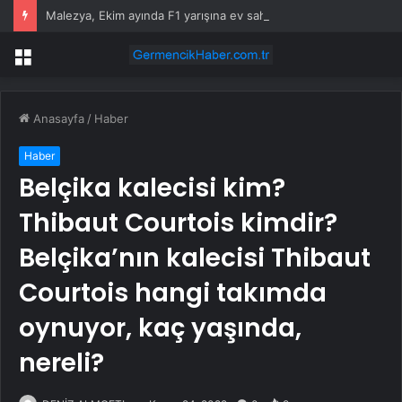
Malezya, Ekim ayında F1 yarışına ev sahipliği yapmayı değerlendiriyor
Menü
Anasayfa
/
Haber
Haber
Belçika kalecisi kim?
Thibaut Courtois kimdir?
Belçika’nın kalecisi Thibaut
Courtois hangi takımda
oynuyor, kaç yaşında,
nereli?