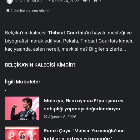
DENİZ ALMOFTI
Kasım 24, 2022
0
9
2 dakika okuma süresi
Belçika’nın kalecisi
Thibaut Courtois
‘in hayatı, mesleği ve
biyografisi merak ediliyor. Pekala, Thibaut Courtois kimdir,
kaç yaşında, aslen nereli, mevkisi ne? Bilgiler sizlerle…
BELÇİKA’NIN KALECİSİ KİMDİR?
İlgili Makaleler
Malezya, Ekim ayında F1 yarışına ev
sahipliği yapmayı değerlendiriyor
Ağustos 8, 2026
Remzi Çayır: ‘Muhsin Yazıcıoğlu’nun
katillerini ortaya çıkaracağız’