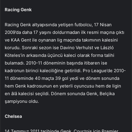
Racing Genk
Racing Genk altyapısında yetişen futbolcu, 17 Nisan
2009’da daha 17 yaşını doldurmadan ilk resmi maçına çıktı
ve KAA Gent ile oynanan lig maçında takımının kalesini
korudu. Sonraki sezon ise Davino Verhulst ve László
Köteles’in arkasında üçüncü kaleci olarak forma talihi
bulamadı. 2010-11 döneminin başında itibaren ise
kadronun birinci kaleciliğine getirildi. Pro League’de 2010-
11 döneminde 40 maçta 39 gol yedi ve dönem sonunda
hem Genk kadrosunun en yeterli oyuncusu hem de ligin
en âlâ kalecisi seçildi. Dönem sonunda Genk, Belçika
şampiyonu oldu.
Chelsea
14 Temmuz 2011 tarihinde Genk, Courtois için Premier