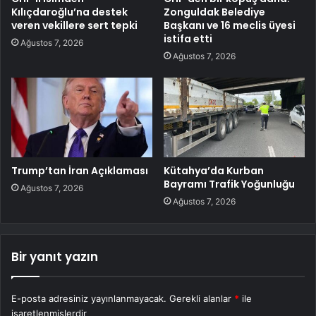
Kılıçdaroğlu’na destek
Zonguldak Belediye
veren vekillere sert tepki
Başkanı ve 16 meclis üyesi
istifa etti
Ağustos 7, 2026
Ağustos 7, 2026
Trump’tan İran Açıklaması
Kütahya’da Kurban
Bayramı Trafik Yoğunluğu
Ağustos 7, 2026
Ağustos 7, 2026
Bir yanıt yazın
E-posta adresiniz yayınlanmayacak.
Gerekli alanlar
*
ile
işaretlenmişlerdir