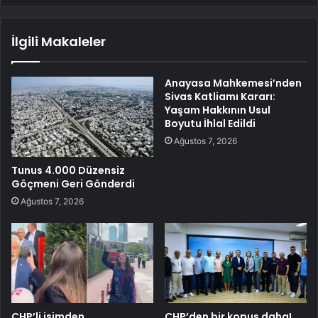
İlgili Makaleler
Anayasa Mahkemesi’nden
Sivas Katliamı Kararı:
Yaşam Hakkının Usul
Boyutu İhlal Edildi
Ağustos 7, 2026
Tunus 4.000 Düzensiz
Göçmeni Geri Gönderdi
Ağustos 7, 2026
CHP’li isimden
CHP’den bir kopuş daha!