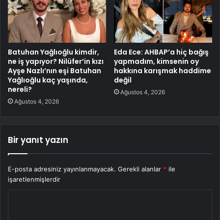
Batuhan Yağlıoğlu kimdir,
Eda Ece: AHBAP’a hiç bağış
ne iş yapıyor? Nilüfer’in kızı
yapmadım, kimsenin oy
Ayşe Nazlı’nın eşi Batuhan
hakkına karışmak haddime
Yağlıoğlu kaç yaşında,
değil
nereli?
Ağustos 4, 2026
Ağustos 4, 2026
Bir yanıt yazın
E-posta adresiniz yayınlanmayacak.
Gerekli alanlar
*
ile
işaretlenmişlerdir
Y
o