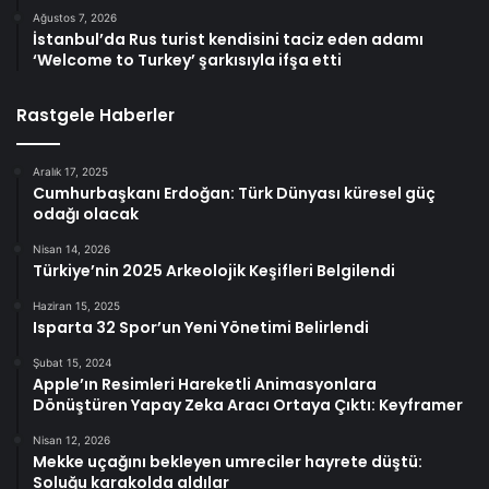
Ağustos 7, 2026
İstanbul’da Rus turist kendisini taciz eden adamı
‘Welcome to Turkey’ şarkısıyla ifşa etti
Rastgele Haberler
Aralık 17, 2025
Cumhurbaşkanı Erdoğan: Türk Dünyası küresel güç
odağı olacak
Nisan 14, 2026
Türkiye’nin 2025 Arkeolojik Keşifleri Belgilendi
Haziran 15, 2025
Isparta 32 Spor’un Yeni Yönetimi Belirlendi
Şubat 15, 2024
Apple’ın Resimleri Hareketli Animasyonlara
Dönüştüren Yapay Zeka Aracı Ortaya Çıktı: Keyframer
Nisan 12, 2026
Mekke uçağını bekleyen umreciler hayrete düştü:
Soluğu karakolda aldılar