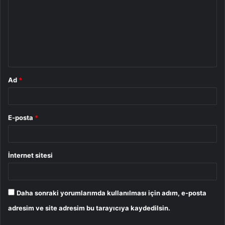
r
u
m
*
Ad
*
E-posta
*
İnternet sitesi
Daha sonraki yorumlarımda kullanılması için adım, e-posta
adresim ve site adresim bu tarayıcıya kaydedilsin.