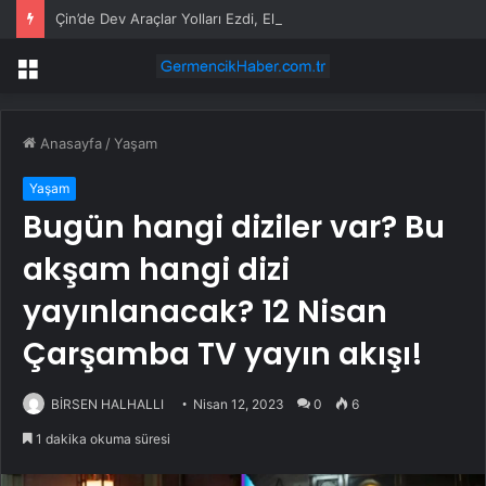
Çin’de Dev Araçlar Yolları Ezdi, Elektrikli Araç Vergi Gelirini Kuruttu
Menü
Anasayfa
/
Yaşam
Yaşam
Bugün hangi diziler var? Bu
akşam hangi dizi
yayınlanacak? 12 Nisan
Çarşamba TV yayın akışı!
BİRSEN HALHALLI
Nisan 12, 2023
0
6
1 dakika okuma süresi