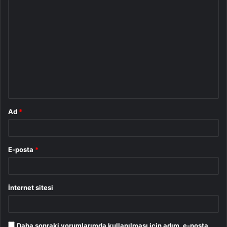
Y
o
r
u
m
*
Ad
*
E-posta
*
İnternet sitesi
Daha sonraki yorumlarımda kullanılması için adım, e-posta