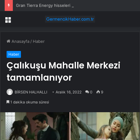
Gran Tierra Energy hisseleri neden bugün yüzde 50 fırladı?
Menü
Anasayfa
/
Haber
Haber
Çalıkuşu Mahalle Merkezi
tamamlanıyor
BİRSEN HALHALLI
Aralık 16, 2022
0
9
1 dakika okuma süresi