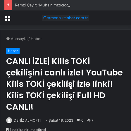
Remzi Çayır: ‘Muhsin Yazıcıoğlu’nun katillerini ortaya çıkaracağız’
Menü
Anasayfa
/
Haber
Haber
CANLI İZLE| Kilis TOKİ
çekilişini canlı izle! YouTube
Kilis TOKİ çekilişi izle linki!
Kilis TOKİ çekilişi Full HD
CANLI!
DENİZ ALMOFTI
Şubat 19, 2023
0
7
1 dakika okuma süresi