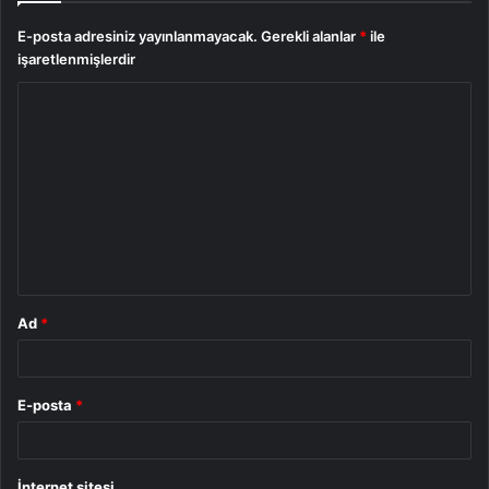
E-posta adresiniz yayınlanmayacak.
Gerekli alanlar
*
ile
işaretlenmişlerdir
Y
o
r
u
m
*
Ad
*
E-posta
*
İnternet sitesi