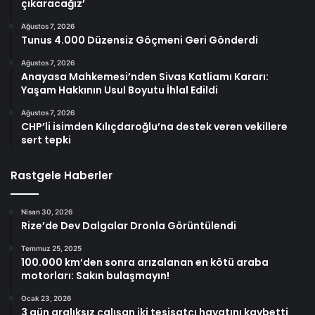
çıkaracağız’
Ağustos 7, 2026
Tunus 4.000 Düzensiz Göçmeni Geri Gönderdi
Ağustos 7, 2026
Anayasa Mahkemesi’nden Sivas Katliamı Kararı:
Yaşam Hakkının Usul Boyutu İhlal Edildi
Ağustos 7, 2026
CHP’li isimden Kılıçdaroğlu’na destek veren vekillere
sert tepki
Rastgele Haberler
Nisan 30, 2026
Rize’de Dev Dalgalar Dronla Görüntülendi
Temmuz 25, 2025
100.000 km’den sonra arızalanan en kötü araba
motorları: Sakın bulaşmayın!
Ocak 23, 2026
3 gün aralıksız çalışan iki tesisatçı hayatını kaybetti