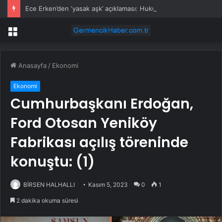
Ece Erken’den ‘yasak aşk’ açıklaması: Hukuki yollara başvuruyor
Menü
Anasayfa
/
Ekonomi
Ekonomi
Cumhurbaşkanı Erdoğan,
Ford Otosan Yeniköy
Fabrikası açılış töreninde
konuştu: (1)
BİRSEN HALHALLI
Kasım 5, 2023
0
1
2 dakika okuma süresi