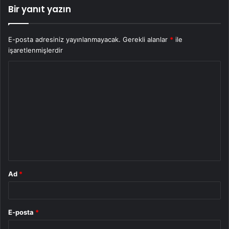
Bir yanıt yazın
E-posta adresiniz yayınlanmayacak.
Gerekli alanlar
*
ile
işaretlenmişlerdir
Y
o
r
u
m
*
Ad
*
E-posta
*