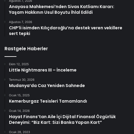
Ağustos 7, 2026
Anayasa Mahkemesi’nden Sivas Katliamı Kararı:
Yaşam Hakkının Usul Boyutu İhlal Edildi
Ağustos 7, 2026
CHP’li isimden Kılıçdaroğlu’na destek veren vekillere
sert tepki
Rastgele Haberler
Ekim 12, 2025
Little Nightmares III – İnceleme
Temmuz 30, 2026
Mudanya’da Caz Yeniden Sahnede
Ocak 15, 2025
Kemerburgaz Tesisleri Tamamlandı
Ocak 14, 2026
Hayat Finans’tan Aile İçi Dijital Finansal Özgürlük
Deneyimi: “Biz Kart: Sizi Banka Yapan Kart”
Ocak 28, 2023