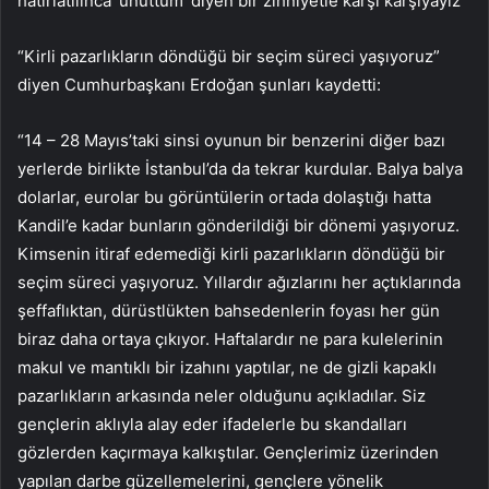
hatırlatılınca ‘unuttum’ diyen bir zihniyetle karşı karşıyayız”
“Kirli pazarlıkların döndüğü bir seçim süreci yaşıyoruz”
diyen Cumhurbaşkanı Erdoğan şunları kaydetti:
“14 – 28 Mayıs’taki sinsi oyunun bir benzerini diğer bazı
yerlerde birlikte İstanbul’da da tekrar kurdular. Balya balya
dolarlar, eurolar bu görüntülerin ortada dolaştığı hatta
Kandil’e kadar bunların gönderildiği bir dönemi yaşıyoruz.
Kimsenin itiraf edemediği kirli pazarlıkların döndüğü bir
seçim süreci yaşıyoruz. Yıllardır ağızlarını her açtıklarında
şeffaflıktan, dürüstlükten bahsedenlerin foyası her gün
biraz daha ortaya çıkıyor. Haftalardır ne para kulelerinin
makul ve mantıklı bir izahını yaptılar, ne de gizli kapaklı
pazarlıkların arkasında neler olduğunu açıkladılar. Siz
gençlerin aklıyla alay eder ifadelerle bu skandalları
gözlerden kaçırmaya kalkıştılar. Gençlerimiz üzerinden
yapılan darbe güzellemelerini, gençlere yönelik