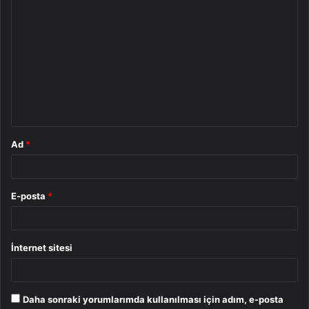
Y
o
r
u
m
*
Ad
*
E-posta
*
İnternet sitesi
Daha sonraki yorumlarımda kullanılması için adım, e-posta