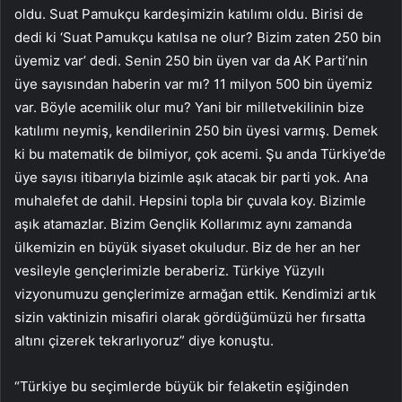
oldu. Suat Pamukçu kardeşimizin katılımı oldu. Birisi de
dedi ki ‘Suat Pamukçu katılsa ne olur? Bizim zaten 250 bin
üyemiz var’ dedi. Senin 250 bin üyen var da AK Parti’nin
üye sayısından haberin var mı? 11 milyon 500 bin üyemiz
var. Böyle acemilik olur mu? Yani bir milletvekilinin bize
katılımı neymiş, kendilerinin 250 bin üyesi varmış. Demek
ki bu matematik de bilmiyor, çok acemi. Şu anda Türkiye’de
üye sayısı itibarıyla bizimle aşık atacak bir parti yok. Ana
muhalefet de dahil. Hepsini topla bir çuvala koy. Bizimle
aşık atamazlar. Bizim Gençlik Kollarımız aynı zamanda
ülkemizin en büyük siyaset okuludur. Biz de her an her
vesileyle gençlerimizle beraberiz. Türkiye Yüzyılı
vizyonumuzu gençlerimize armağan ettik. Kendimizi artık
sizin vaktinizin misafiri olarak gördüğümüzü her fırsatta
altını çizerek tekrarlıyoruz” diye konuştu.
“Türkiye bu seçimlerde büyük bir felaketin eşiğinden