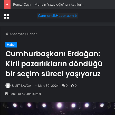
Remzi Çayır: ‘Muhsin Yazıcıoğlu’nun katillerini ortaya çıkaracağız’
Menü
Anasayfa
/
Haber
Haber
Cumhurbaşkanı Erdoğan:
Kirli pazarlıkların döndüğü
bir seçim süreci yaşıyoruz
ÜMİT SAVĞA
Mart 30, 2024
0
0
3 dakika okuma süresi