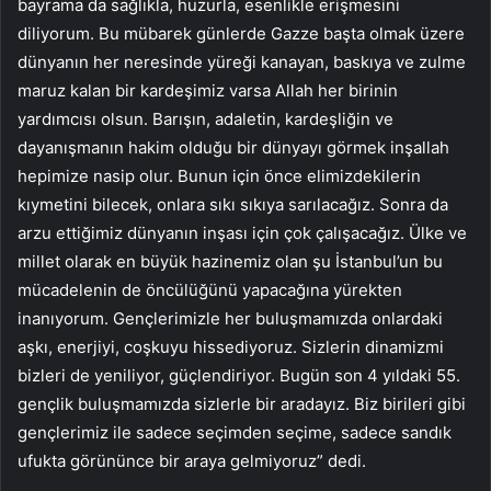
bayrama da sağlıkla, huzurla, esenlikle erişmesini
diliyorum. Bu mübarek günlerde Gazze başta olmak üzere
dünyanın her neresinde yüreği kanayan, baskıya ve zulme
maruz kalan bir kardeşimiz varsa Allah her birinin
yardımcısı olsun. Barışın, adaletin, kardeşliğin ve
dayanışmanın hakim olduğu bir dünyayı görmek inşallah
hepimize nasip olur. Bunun için önce elimizdekilerin
kıymetini bilecek, onlara sıkı sıkıya sarılacağız. Sonra da
arzu ettiğimiz dünyanın inşası için çok çalışacağız. Ülke ve
millet olarak en büyük hazinemiz olan şu İstanbul’un bu
mücadelenin de öncülüğünü yapacağına yürekten
inanıyorum. Gençlerimizle her buluşmamızda onlardaki
aşkı, enerjiyi, coşkuyu hissediyoruz. Sizlerin dinamizmi
bizleri de yeniliyor, güçlendiriyor. Bugün son 4 yıldaki 55.
gençlik buluşmamızda sizlerle bir aradayız. Biz birileri gibi
gençlerimiz ile sadece seçimden seçime, sadece sandık
ufukta görününce bir araya gelmiyoruz” dedi.