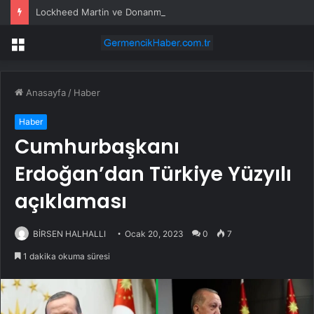
Lockheed Martin ve Donanma yapay zeka denizaltı tespit sistemini test etti
Menü
Anasayfa
/
Haber
Haber
Cumhurbaşkanı
Erdoğan’dan Türkiye Yüzyılı
açıklaması
BİRSEN HALHALLI
Ocak 20, 2023
0
7
1 dakika okuma süresi