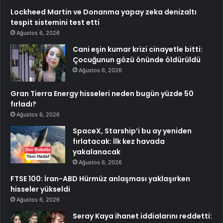
Lockheed Martin ve Donanma yapay zeka denizaltı
tespit sistemini test etti
Ağustos 6, 2026
Cani eşin kumar krizi cinayetle bitti:
Çocuğunun gözü önünde öldürüldü
Ağustos 6, 2026
Gran Tierra Energy hisseleri neden bugün yüzde 50
fırladı?
Ağustos 6, 2026
SpaceX, Starship’i bu ay yeniden
fırlatacak: İlk kez havada
yakalanacak
Ağustos 6, 2026
FTSE 100: İran-ABD Hürmüz anlaşması yaklaşırken
hisseler yükseldi
Ağustos 6, 2026
Seray Kaya ihanet iddialarını reddetti: