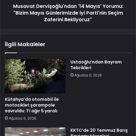
Musavat Dervişoğlu'ndan '14 Mayıs' Yorumu:
"Bizim Mayıs Günlerimizde İyi Parti'nin Seçim
Zaferini Bekliyoruz"
İlgili Makaleler
Ustaoğlu’ndan Bayram
Tebrikleri
Ağustos 6, 2026
Kütahya’da otomobil ile
motosiklet şarampole
savruldu: 1’i ağır 5 yaralı
Ağustos 6, 2026
KKTC’de 20 Temmuz Barış
Bayramı törenleri