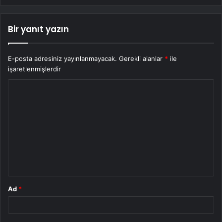
Bir yanıt yazın
E-posta adresiniz yayınlanmayacak.
Gerekli alanlar
*
ile
işaretlenmişlerdir
Y
o
r
u
m
*
Ad
*