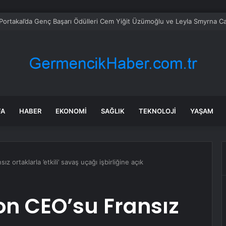
 Portakal’da Genç Başarı Ödülleri Cem Yiğit Üzümoğlu ve Leyla Smyrna Ca
FA
HABER
EKONOMI
SAĞLIK
TEKNOLOJI
YAŞAM
z ortaklarla ’etkili’ savaş uçağı işbirliğine açık
on CEO’su Fransız