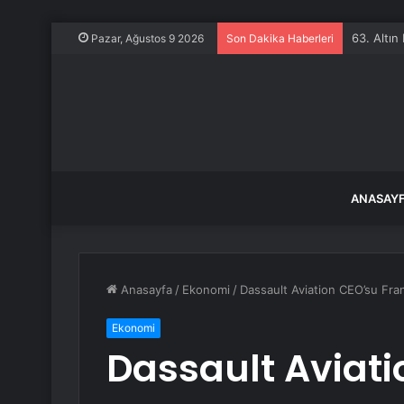
63. Altın
Pazar, Ağustos 9 2026
Son Dakika Haberleri
ANASAY
Anasayfa
/
Ekonomi
/
Dassault Aviation CEO’su Fransı
Ekonomi
Dassault Aviati