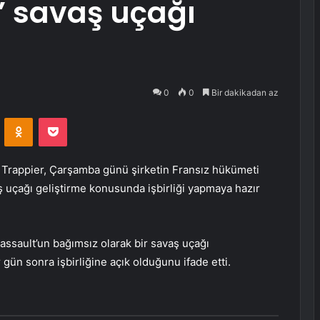
li’ savaş uçağı
0
0
Bir dakikadan az
VKontakte
Odnoklassniki
Pocket
 Trappier, Çarşamba günü şirketin Fransız hükümeti
ş uçağı geliştirme konusunda işbirliği yapmaya hazır
Dassault’un bağımsız olarak bir savaş uçağı
gün sonra işbirliğine açık olduğunu ifade etti.