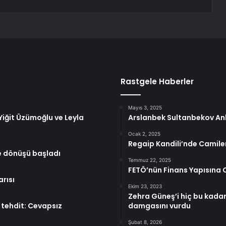
Rastgele Haberler
Mayıs 3, 2025
Yiğit Üzümoğlu ve Leyla
Arslanbek Sultanbekov An
Ocak 2, 2025
Regaip Kandili’nde Camil
ne dönüşü başladı
Temmuz 22, 2025
FETÖ’nün Finans Yapısına
rısı
Ekim 23, 2023
Zehra Güneş’i hiç bu kadar
k tehdit: Cevapsız
damgasını vurdu
Şubat 8, 2026