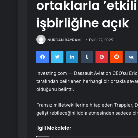
ortaklarla ’etki
işbirliğine açık
NURCAN BAYRAM
Eylül 27, 2025
Facebook
Twitter
LinkedIn
Tumblr
Pinterest
Reddit
Investing.com —
Dassault Aviation
CEO’su Eric
tarafından belirlenen herhangi bir ortakla sava
olduğunu belirtti.
Fransız milletvekillerine hitap eden Trappier, 
geliştirebileceğini iddia etmesinden sadece bir 
İlgili Makaleler