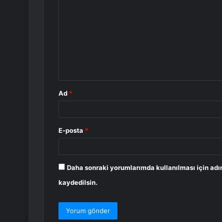
o
r
u
m
*
Ad
*
E-posta
*
Daha sonraki yorumlarımda kullanılması için adı
kaydedilsin.