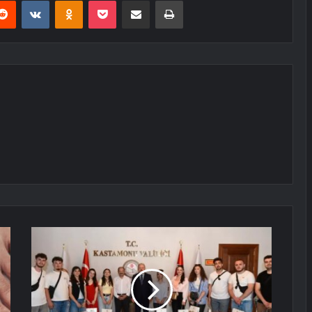
erest
Reddit
VKontakte
Odnoklassniki
Pocket
E-Posta ile paylaş
Yazdır