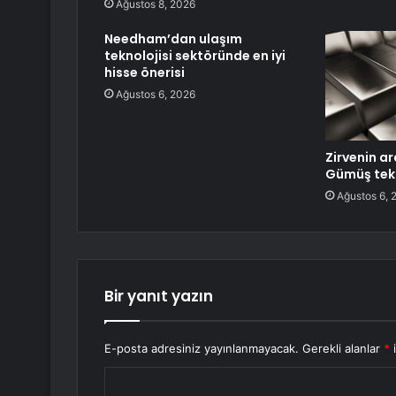
Ağustos 8, 2026
Needham’dan ulaşım
teknolojisi sektöründe en iyi
hisse önerisi
Ağustos 6, 2026
Zirvenin ar
Gümüş tekr
Ağustos 6, 
Bir yanıt yazın
E-posta adresiniz yayınlanmayacak.
Gerekli alanlar
*
i
Y