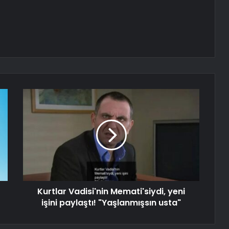
Kurtlar Vadisi'nin Memati'siydi, yeni
işini paylaştı! "Yaşlanmışsın usta"