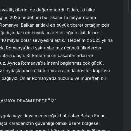
a ilişkilerini de değerlendirdi. Fidan, iki ülke
ığını, 2025 hedefinin bu rakamı 15 milyar dolara
omanya, Balkanlar’daki en büyük ticaret ortağımızdır.
dışındaki en büyük ticaret ortağıdır. İkili ticaret
a 10 milyar dolar seviyesini aştık.” Hedefimiz 2025 yılına
ak. Romanya’daki yatırımlarımız üçüncü ülkelerden
dolara ulaştı. Şirketlerimizin başarılarından ve
z. Ayrıca Romanya’da insani bağlarımız çok güçlü.
z soydaşlarımızı ülkelerimiz arasında dostluk köprüsü
 bağlıyız. Onlar Romanya’da huzurlu ve müreffeh bir
LAMAYA DEVAM EDECEĞİZ”
uygulamaya devam edeceğini hatırlatan Bakan Fidan,
şta Karadeniz’in güvenliği olmak üzere bölgesel
 çatışmaların sona ermesi, küreselleşmenin sağlanması