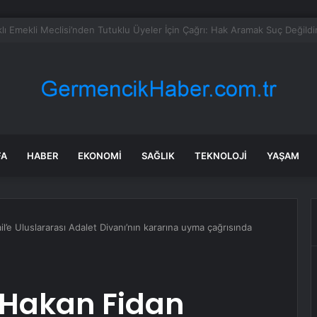
eed Martin ve Donanma yapay zeka denizaltı tespit sistemini test etti
FA
HABER
EKONOMI
SAĞLIK
TEKNOLOJI
YAŞAM
il’e Uluslararası Adalet Divanı’nın kararına uyma çağrısında
ı Hakan Fidan