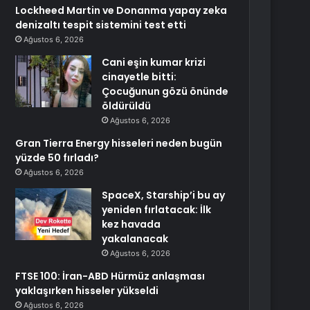
Lockheed Martin ve Donanma yapay zeka
denizaltı tespit sistemini test etti
Ağustos 6, 2026
Cani eşin kumar krizi
cinayetle bitti:
Çocuğunun gözü önünde
öldürüldü
Ağustos 6, 2026
Gran Tierra Energy hisseleri neden bugün
yüzde 50 fırladı?
Ağustos 6, 2026
SpaceX, Starship’i bu ay
yeniden fırlatacak: İlk
kez havada
yakalanacak
Ağustos 6, 2026
FTSE 100: İran-ABD Hürmüz anlaşması
yaklaşırken hisseler yükseldi
Ağustos 6, 2026