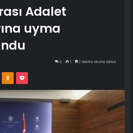
arası Adalet
arına uyma
undu
0
1
2 dakika okuma süresi
VKontakte
Odnoklassniki
Pocket