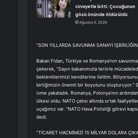
cinayetle bitti: Çocuğunun
gözü önünde öldürüldü
Ağustos 6, 2026
“SON YILLARDA SAVUNMA SANAYİ İŞBİRLİĞİ
Bakan Fidan, Türkiye ve Romanya’nın savunma s
çekerek, “Sayın bakanımızla terörle mücadelede
beklentilerimizi kendilerine ilettim. Biliyorsun
birliğimizin önemli bir boyutunu oluşturuyor.” S
ivme yakaladık. Romanya, Polonya’nın ardından 
ülkesi oldu. NATO çatısı altında ortak faaliyetl
uçağımız var. “NATO Hava Polisliği görevi kap
dedi.
“TİCARET HACMİMİZİ 15 MİLYAR DOLARA ÇI