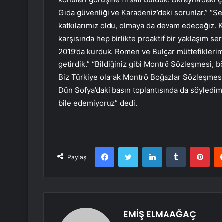
Gıda güvenliği ve Karadeniz’deki sorunlar.” “S
katkılarımız oldu, olmaya da devam edeceğiz. 
karşısında hep birlikte proaktif bir yaklaşım s
2019’da kurduk. Romen ve Bulgar müttefiklerimiz
getirdik.” “Bildiğiniz gibi Montrö Sözleşmesi, b
Biz Türkiye olarak Montrö Boğazlar Sözleşmesi’
Dün Sofya’daki basın toplantısında da söyledim
bile edemiyoruz” dedi.
Facebook
Twitter
LinkedIn
Tumblr
Pint
Paylaş
EMİŞ ELMAAĞAÇ