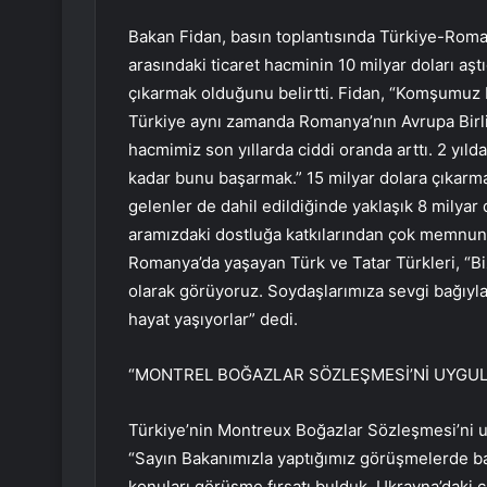
Bakan Fidan, basın toplantısında Türkiye-Romany
arasındaki ticaret hacminin 10 milyar doları aşt
çıkarmak olduğunu belirtti. Fidan, “Komşumuz R
Türkiye aynı zamanda Romanya’nın Avrupa Birliği 
hacmimiz son yıllarda ciddi oranda arttı. 2 yıld
kadar bunu başarmak.” 15 milyar dolara çıkarm
gelenler de dahil edildiğinde yaklaşık 8 milyar 
aramızdaki dostluğa katkılarından çok memnunu
Romanya’da yaşayan Türk ve Tatar Türkleri, “Bi
olarak görüyoruz. Soydaşlarımıza sevgi bağıyla
hayat yaşıyorlar” dedi.
“MONTREL BOĞAZLAR SÖZLEŞMESİ’Nİ UYGU
Türkiye’nin Montreux Boğazlar Sözleşmesi’ni 
“Sayın Bakanımızla yaptığımız görüşmelerde ba
konuları görüşme fırsatı bulduk. Ukrayna’daki