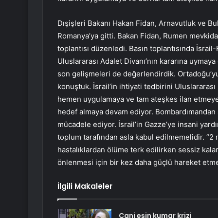
Dışişleri Bakanı Hakan Fidan, Arnavutluk ve Bul
Romanya’ya gitti. Bakan Fidan, Rumen mevkida
toplantısı düzenledi. Basın toplantısında İsrail-
Uluslararası Adalet Divanı’nın kararına uymaya 
son gelişmeleri de değerlendirdik. Ortadoğu’yu
konuştuk. İsrail’in ihtiyati tedbirini Uluslararas
hemen uygulamaya ve tam ateşkes ilan etmeye ça
hedef almaya devam ediyor. Bombardımandan sağ
mücadele ediyor. İsrail’in Gazze’ye insani yard
toplum tarafından asla kabul edilmemelidir. “2
hastalıklardan ölüme terk edilirken sessiz kal
önlenmesi için bir kez daha güçlü hareket etm
İlgili Makaleler
Cani eşin kumar krizi