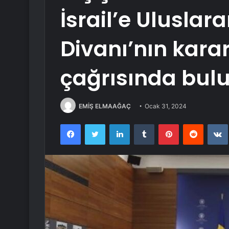
İsrail’e Uluslar
Divanı’nın kar
çağrısında bul
EMİŞ ELMAAĞAÇ
Ocak 31, 2024
Facebook
Twitter
LinkedIn
Tumblr
Pinterest
Reddit