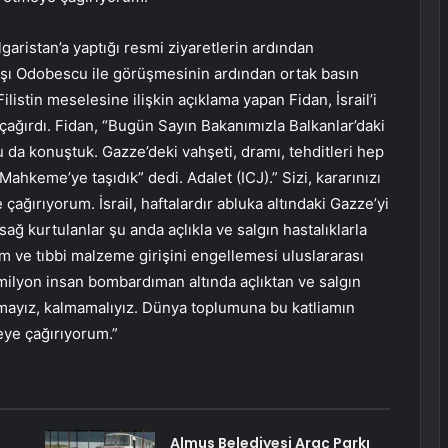
garistan’a yaptığı resmi ziyaretlerin ardından
şı Odobescu ile görüşmesinin ardından ortak basın
Filistin meselesine ilişkin açıklama yapan Fidan, İsrail’i
çağırdı. Fidan, “Bugün Sayın Bakanımızla Balkanlar’daki
 da konuştuk. Gazze’deki vahşeti, dramı, tehditleri hep
ı Mahkeme’ye taşıdık” dedi. Adalet (ICJ).” Sizi, kararınızı
ğırıyorum. İsrail, haftalardır abluka altındaki Gazze’yi
 kurtulanlar şu anda açlıkla ve salgın hastalıklarla
ım ve tıbbi malzeme girişini engellemesi uluslararası
 milyon insan bombardıman altında açlıktan ve salgın
amayız, kalmamalıyız. Dünya toplumuna bu katliamın
eye çağırıyorum.”
Almus Belediyesi Araç Parkı