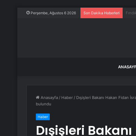
Lockh
Perşembe, Ağustos 6 2026
Son Dakika Haberleri
ANASAY
Anasayfa
/
Haber
/
Dışişleri Bakanı Hakan Fidan İsra
bulundu
Haber
Dışişleri Bakan