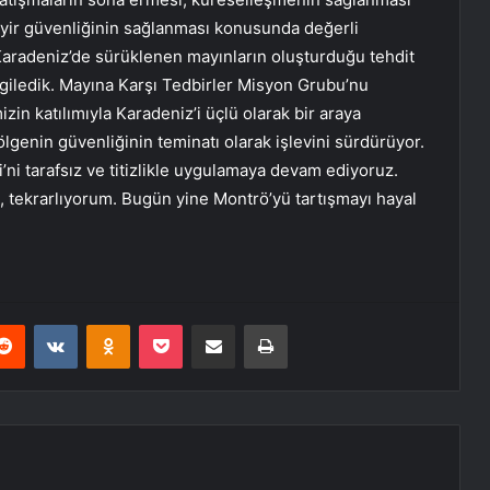
eyir güvenliğinin sağlanması konusunda değerli
Karadeniz’de sürüklenen mayınların oluşturduğu tehdit
ergiledik. Mayına Karşı Tedbirler Misyon Grubu’nu
in katılımıyla Karadeniz’i üçlü olarak bir araya
ölgenin güvenliğinin teminatı olarak işlevini sürdürüyor.
ni tarafsız ve titizlikle uygulamaya devam ediyoruz.
, tekrarlıyorum. Bugün yine Montrö’yü tartışmayı hayal
erest
Reddit
VKontakte
Odnoklassniki
Pocket
E-Posta ile paylaş
Yazdır