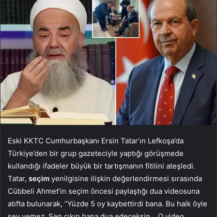
Eski KKTC Cumhurbaşkanı Ersin Tatar’ın Lefkoşa’da
Türkiye’den bir grup gazeteciyle yaptığı görüşmede
kullandığı ifadeler büyük bir tartışmanın fitilini ateşledi.
Tatar,
seçim
yenilgisine ilişkin değerlendirmesi sırasında
Cübbeli Ahmet’in seçim öncesi paylaştığı dua videosuna
atıfta bulunarak, “Yüzde 5 oy kaybettirdi bana. Bu halk öyle
şey yemez. Sen çıkıp bana dua edeceksin… O video