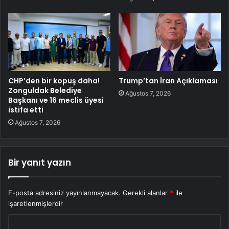
CHP’den bir kopuş daha!
Trump’tan İran Açıklaması
Zonguldak Belediye
Ağustos 7, 2026
Başkanı ve 16 meclis üyesi
istifa etti
Ağustos 7, 2026
Bir yanıt yazın
E-posta adresiniz yayınlanmayacak.
Gerekli alanlar
*
ile
işaretlenmişlerdir
Y