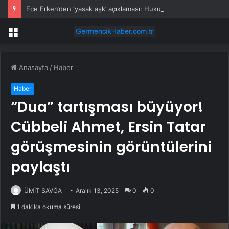
Ece Erken’den ‘yasak aşk’ açıklaması: Hukuki yollara başvuruyor
Menü
Anasayfa
/
Haber
Haber
“Dua” tartışması büyüyor!
Cübbeli Ahmet, Ersin Tatar
görüşmesinin görüntülerini
paylaştı
ÜMİT SAVĞA
Aralık 13, 2025
0
0
1 dakika okuma süresi