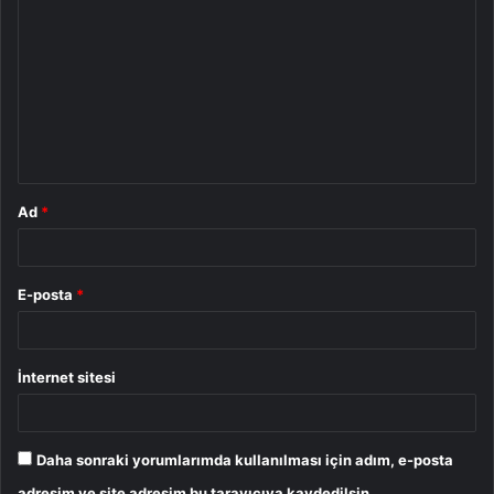
o
r
u
m
*
Ad
*
E-posta
*
İnternet sitesi
Daha sonraki yorumlarımda kullanılması için adım, e-posta
adresim ve site adresim bu tarayıcıya kaydedilsin.