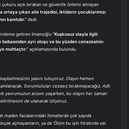
k çukuru açık bırakan ve güvenlik önlemi almayan
a ortaya çıkan aile trajedisi, iktidarın çocuklarımızı
ın kanıtıdır.”
dedi.
gündeme getiren İmamoğlu
“Kuşkusuz olayla ilgili
e babasından ayrı oluşu ve bu yüzden cenazesinin
ye muhtaçtır.”
açıklamasında bulundu.
ı kaybetmesinin yasını tutuyoruz. Olayın hemen
amamlanacak. Sorumluluları cezasız bırakmayacağız. Adli
ik yavrumuzun acısını yaşarken, bu olayın her zaman
etirilmesini de utanarak izliyoruz.
ah maden facialarındaki ihmallerde çok sayıda
 bıçak açmayanların, ya da ‘Ölüm bu işin fıtratında var.