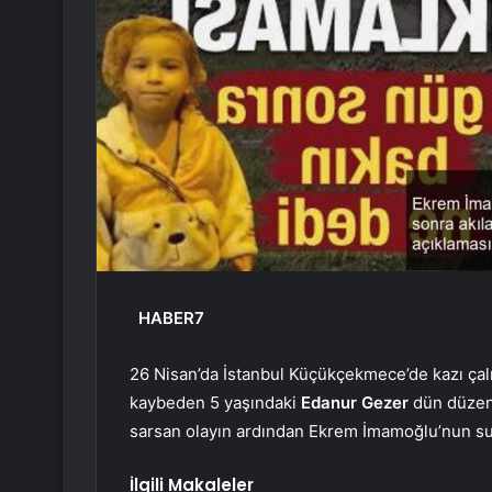
HABER7
26 Nisan’da İstanbul Küçükçekmece’de kazı çalı
kaybeden 5 yaşındaki
Edanur Gezer
dün düzenl
sarsan olayın ardından Ekrem İmamoğlu’nun su
İlgili Makaleler