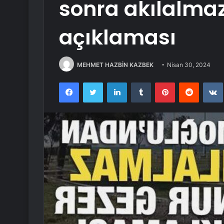
sonra akılalma
açıklaması
MEHMET HAZBİN KAZBEK
Nisan 30, 2024
Facebook
Twitter
LinkedIn
Tumblr
Pinterest
Reddit