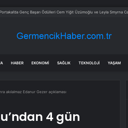
 gemiden kurtarılan 48 kişinin ülkesine dönüşü başladı
FA
HABER
EKONOMI
SAĞLIK
TEKNOLOJI
YAŞAM
ra akılalmaz Edanur Gezer açıklaması
u’ndan 4 gün