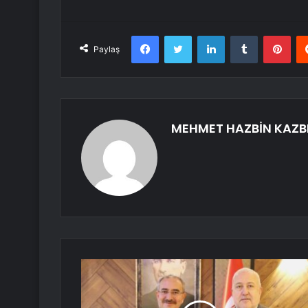
Facebook
Twitter
LinkedIn
Tumblr
Pint
Paylaş
MEHMET HAZBİN KAZB