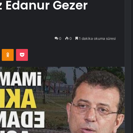
z Edanur Gezer
0
0
1 dakika okuma süresi
VKontakte
Odnoklassniki
Pocket