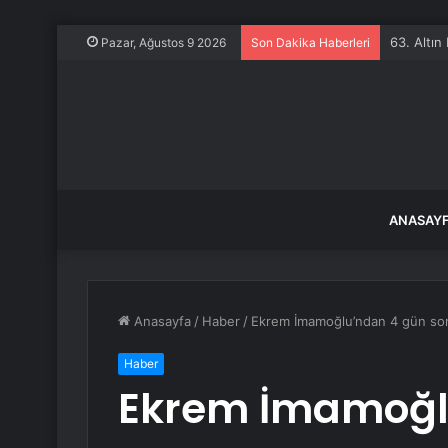
Vietnamlı
Pazar, Ağustos 9 2026
Son Dakika Haberleri
ANASAY
Anasayfa
/
Haber
/
Ekrem İmamoğlu’ndan 4 gün son
Haber
Ekrem İmamoğl