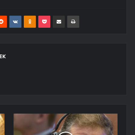
erest
Reddit
VKontakte
Odnoklassniki
Pocket
E-Posta ile paylaş
Yazdır
EK