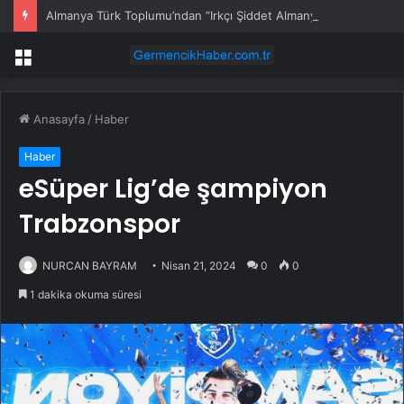
Almanya Türk Toplumu’ndan “Irkçı Şiddet Almanya’da Her Gün Can Yakıyor” Uyarısı
Menü
Anasayfa
/
Haber
Haber
eSüper Lig’de şampiyon
Trabzonspor
NURCAN BAYRAM
Nisan 21, 2024
0
0
1 dakika okuma süresi