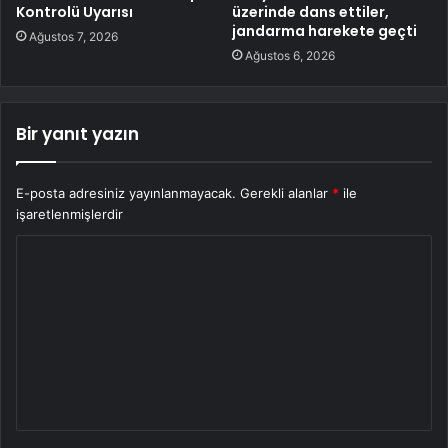
Kontrolü Uyarısı
üzerinde dans ettiler,
jandarma harekete geçti
Ağustos 7, 2026
Ağustos 6, 2026
Bir yanıt yazın
E-posta adresiniz yayınlanmayacak.
Gerekli alanlar
*
ile
işaretlenmişlerdir
Y
o
r
u
m
*