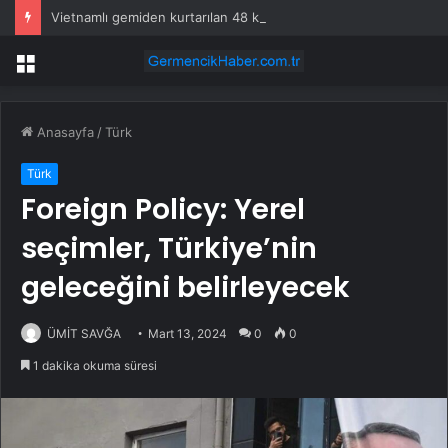
Vietnamlı gemiden kurtarılan 48 kişinin ülkesine dönüşü başladı
Menü
Anasayfa
/
Türk
Türk
Foreign Policy: Yerel
seçimler, Türkiye’nin
geleceğini belirleyecek
ÜMİT SAVĞA
Mart 13, 2024
0
0
1 dakika okuma süresi