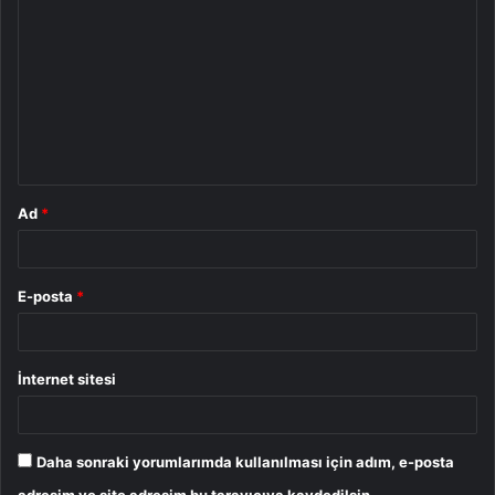
o
r
u
m
*
Ad
*
E-posta
*
İnternet sitesi
Daha sonraki yorumlarımda kullanılması için adım, e-posta
adresim ve site adresim bu tarayıcıya kaydedilsin.