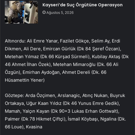
Kayseri’de Suç Örgütüne Operasyon
Ağustos 5, 2026
Altınordu: Ali Emre Yanar, Fazilet Gökçe, Selim Ay, Erdi
Dikmen, Ali Dere, Emircan Gürlük (Dk 84 Şeref Özcan),
Metehan Yılmaz (Dk 66 Kürşad Sürmeli), Kubilay Aktaş (Dk
46 Ahmet İlhan Özek), Metehan Mimaroğlu (Dk. 66 Ali
Özgün), Emirhan Aydoğan, Ahmet Dereli (Dk. 66
Hüsamettin Yener)
Göztepe: Arda Özçimen, Arslanagic, Atınç Nukan, Buyruk
Ortakaya, Uğur Kaan Yıldız (Dk 46 Yunus Emre Gedik),
Mamah, Yalçın Kayan (Dk 90+3 Lukas Erhan Gottwalt),
Palmer (Dk 78 Hikmet Çiftçi), İsmail Köybaşı, Ngalina (Dk.
66 Loue), Kvasina