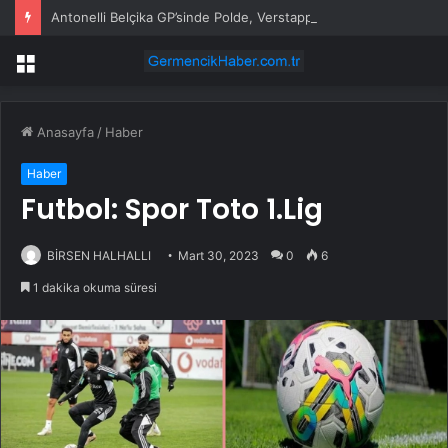
Antonelli Belçika GP’sinde Polde, Verstappen İkinci
Menü
Anasayfa
/
Haber
Haber
Futbol: Spor Toto 1.Lig
BİRSEN HALHALLI
Mart 30, 2023
0
6
1 dakika okuma süresi