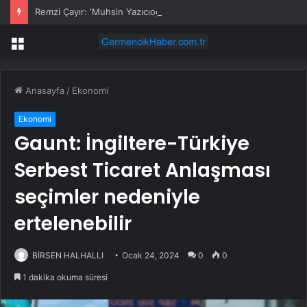
Remzi Çayır: ‘Muhsin Yazıcıoğlu’nun katillerini ortaya çıkaracağız’
Menü
Anasayfa
/
Ekonomi
Ekonomi
Gaunt: İngiltere-Türkiye
Serbest Ticaret Anlaşması
seçimler nedeniyle
ertelenebilir
BİRSEN HALHALLI
Ocak 24, 2024
0
0
1 dakika okuma süresi