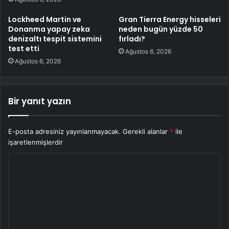
Lockheed Martin ve
Gran Tierra Energy hisseleri
Donanma yapay zeka
neden bugün yüzde 50
denizaltı tespit sistemini
fırladı?
test etti
Ağustos 6, 2026
Ağustos 6, 2026
Bir yanıt yazın
E-posta adresiniz yayınlanmayacak.
Gerekli alanlar
*
ile
işaretlenmişlerdir
Y
o
r
u
m