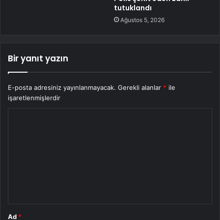
tutuklandı
Ağustos 5, 2026
Bir yanıt yazın
E-posta adresiniz yayınlanmayacak.
Gerekli alanlar
*
ile
işaretlenmişlerdir
Y
o
r
u
m
*
Ad
*