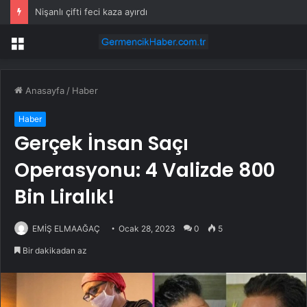
Nişanlı çifti feci kaza ayırdı
Menü
Anasayfa
/
Haber
Haber
Gerçek İnsan Saçı
Operasyonu: 4 Valizde 800
Bin Liralık!
EMİŞ ELMAAĞAÇ
Ocak 28, 2023
0
5
Bir dakikadan az