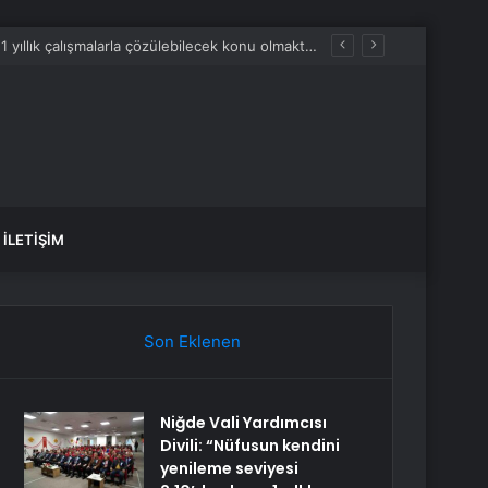
Niğde Vali Yardımcısı Divili: “Nüfusun kendini yenileme seviyesi 2,10’dur, konu 1 yıllık çalışmalarla çözülebilecek konu olmaktan çıkmıştır”
İLETIŞIM
Son Eklenen
Niğde Vali Yardımcısı
Divili: “Nüfusun kendini
yenileme seviyesi