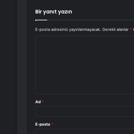
Bir yanıt yazın
E-posta adresiniz yayınlanmayacak.
Gerekli alanlar
*
i
Y
o
r
u
m
*
Ad
*
E-posta
*