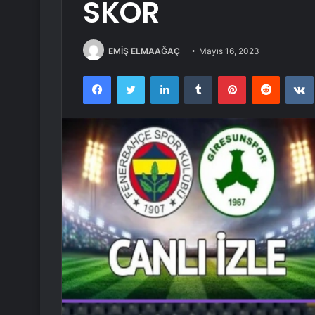
SKOR
EMİŞ ELMAAĞAÇ
Mayıs 16, 2023
Facebook
Twitter
LinkedIn
Tumblr
Pinterest
Reddit