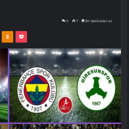
0
7
Bir dakikadan az
VKontakte
Odnoklassniki
Pocket