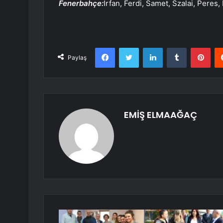
Fenerbahçe:
İrfan, Ferdi, Samet, Szalai, Peres,
Facebook
Twitter
LinkedIn
Tumblr
Pint
Paylaş
EMİŞ ELMAAĞAÇ