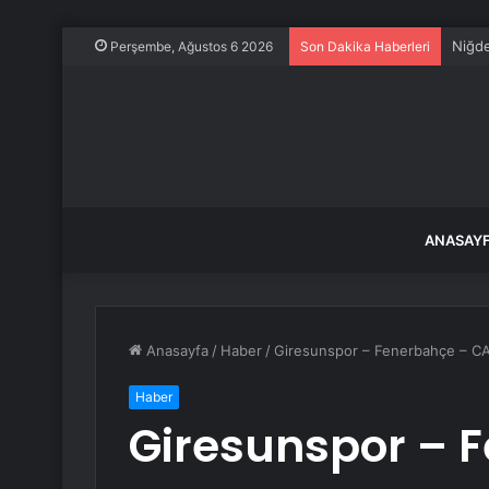
Perşembe, Ağustos 6 2026
Son Dakika Haberleri
ANASAY
Anasayfa
/
Haber
/
Giresunspor – Fenerbahçe – C
Haber
Giresunspor – 