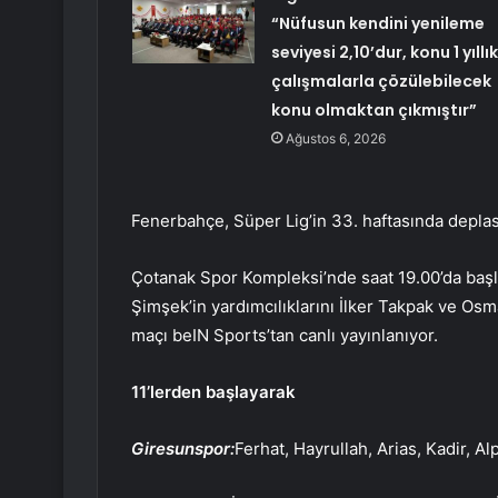
“Nüfusun kendini yenileme
seviyesi 2,10’dur, konu 1 yıllık
çalışmalarla çözülebilecek
konu olmaktan çıkmıştır”
Ağustos 6, 2026
Fenerbahçe, Süper Lig’in 33. haftasında depla
Çotanak Spor Kompleksi’nde saat 19.00’da baş
Şimşek’in yardımcılıklarını İlker Takpak ve Os
maçı beIN Sports’tan canlı yayınlanıyor.
11’lerden başlayarak
Giresunspor:
Ferhat, Hayrullah, Arias, Kadir, A