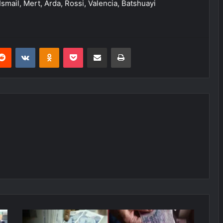
 İsmail, Mert, Arda, Rossi, Valencia, Batshuayi
erest
Reddit
VKontakte
Odnoklassniki
Pocket
E-Posta ile paylaş
Yazdır