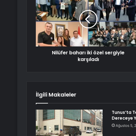
Nilüfer baharı iki özel sergiyle
karşıladı
İlgili Makaleler
Tunus’ta 
Dereceye Y
Ağustos 5, 