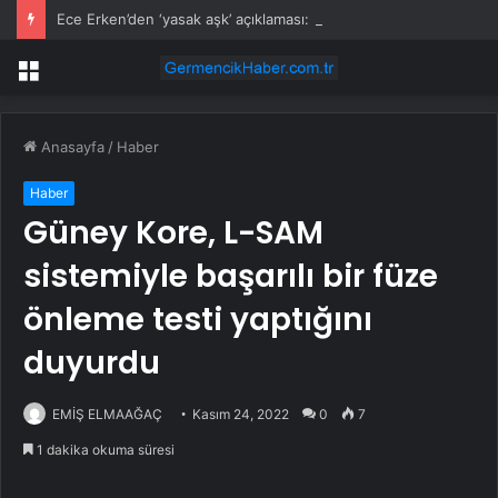
Ece Erken’den ‘yasak aşk’ açıklaması: Hukuki yollara başvuruyor
Menü
Anasayfa
/
Haber
Haber
Güney Kore, L-SAM
sistemiyle başarılı bir füze
önleme testi yaptığını
duyurdu
EMİŞ ELMAAĞAÇ
Kasım 24, 2022
0
7
1 dakika okuma süresi