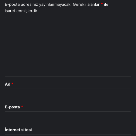
E-posta adresiniz yayınlanmayacak.
Gerekli alanlar
*
ile
işaretlenmişlerdir
Y
o
r
u
m
*
Ad
*
E-posta
*
İnternet sitesi