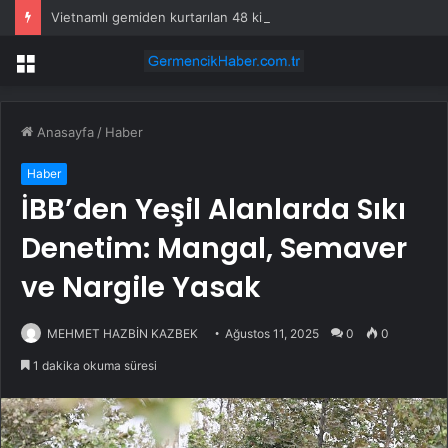
Vietnamlı gemiden kurtarılan 48 kişinin ülkesine dönüşü başladı
Menü
Anasayfa
/
Haber
Haber
İBB’den Yeşil Alanlarda Sıkı
Denetim: Mangal, Semaver
ve Nargile Yasak
MEHMET HAZBİN KAZBEK
Ağustos 11, 2025
0
0
1 dakika okuma süresi