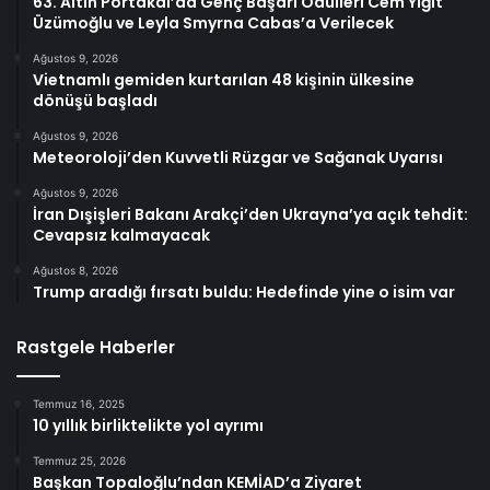
63. Altın Portakal’da Genç Başarı Ödülleri Cem Yiğit
Üzümoğlu ve Leyla Smyrna Cabas’a Verilecek
Ağustos 9, 2026
Vietnamlı gemiden kurtarılan 48 kişinin ülkesine
dönüşü başladı
Ağustos 9, 2026
Meteoroloji’den Kuvvetli Rüzgar ve Sağanak Uyarısı
Ağustos 9, 2026
İran Dışişleri Bakanı Arakçi’den Ukrayna’ya açık tehdit:
Cevapsız kalmayacak
Ağustos 8, 2026
Trump aradığı fırsatı buldu: Hedefinde yine o isim var
Rastgele Haberler
Temmuz 16, 2025
10 yıllık birliktelikte yol ayrımı
Temmuz 25, 2026
Başkan Topaloğlu’ndan KEMİAD’a Ziyaret