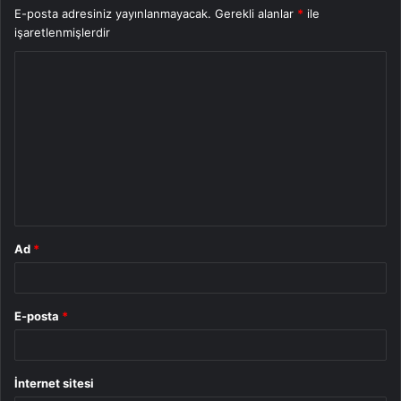
E-posta adresiniz yayınlanmayacak.
Gerekli alanlar
*
ile
işaretlenmişlerdir
Y
o
r
u
m
*
Ad
*
E-posta
*
İnternet sitesi