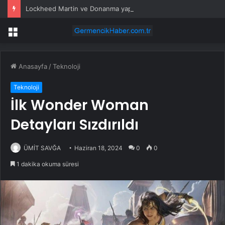
Lockheed Martin ve Donanma yapay zeka denizaltı tespit sistemini test etti
Menü
Anasayfa
/
Teknoloji
Teknoloji
İlk Wonder Woman
Detayları Sızdırıldı
ÜMİT SAVĞA
Haziran 18, 2024
0
0
1 dakika okuma süresi