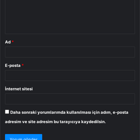
u
m
*
Ad
*
E-posta
*
İnternet sitesi
Daha sonraki yorumlarımda kullanılması için adım, e-posta
adresim ve site adresim bu tarayıcıya kaydedilsin.