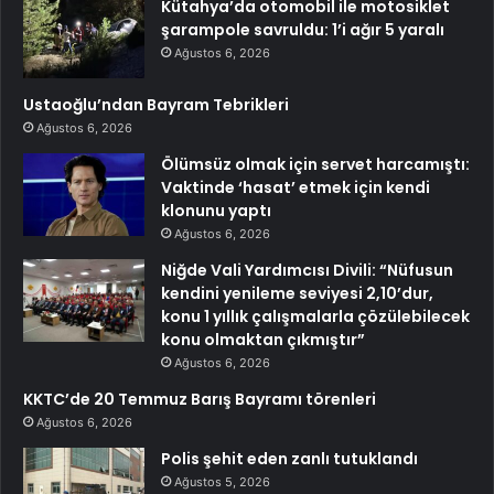
Kütahya’da otomobil ile motosiklet
şarampole savruldu: 1’i ağır 5 yaralı
Ağustos 6, 2026
Ustaoğlu’ndan Bayram Tebrikleri
Ağustos 6, 2026
Ölümsüz olmak için servet harcamıştı:
Vaktinde ‘hasat’ etmek için kendi
klonunu yaptı
Ağustos 6, 2026
Niğde Vali Yardımcısı Divili: “Nüfusun
kendini yenileme seviyesi 2,10’dur,
konu 1 yıllık çalışmalarla çözülebilecek
konu olmaktan çıkmıştır”
Ağustos 6, 2026
KKTC’de 20 Temmuz Barış Bayramı törenleri
Ağustos 6, 2026
Polis şehit eden zanlı tutuklandı
Ağustos 5, 2026