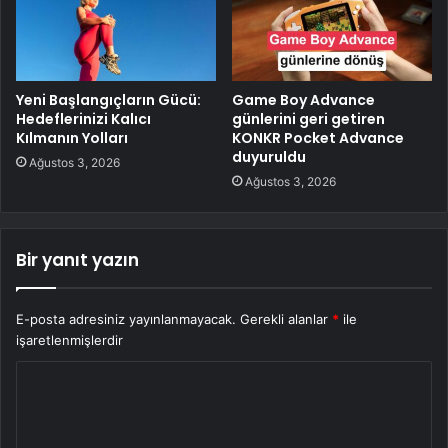
Yeni Başlangıçların Gücü:
Game Boy Advance
Hedeflerinizi Kalıcı
günlerini geri getiren
Kılmanın Yolları
KONKR Pocket Advance
duyuruldu
Ağustos 3, 2026
Ağustos 3, 2026
Bir yanıt yazın
E-posta adresiniz yayınlanmayacak.
Gerekli alanlar
*
ile
işaretlenmişlerdir
Y
o
r