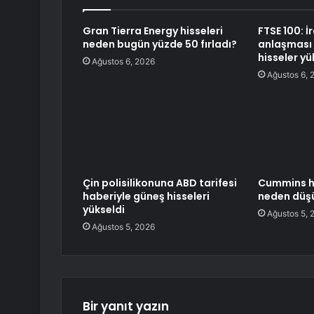
Gran Tierra Energy hisseleri
FTSE 100: 
neden bugün yüzde 50 fırladı?
anlaşması 
hisseler yü
Ağustos 6, 2026
Ağustos 6, 
Çin polisilikonuna ABD tarifesi
Cummins h
haberiyle güneş hisseleri
neden düş
yükseldi
Ağustos 5, 
Ağustos 5, 2026
Bir yanıt yazın