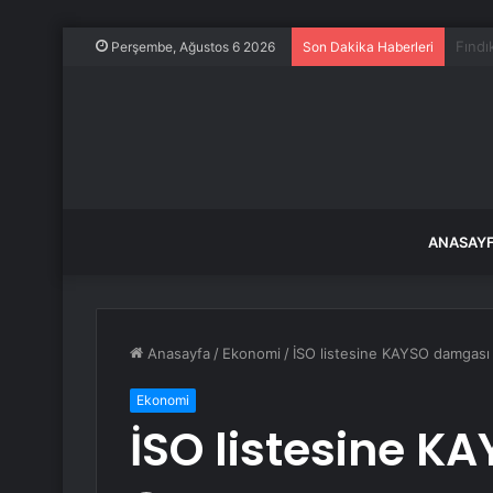
Lockh
Perşembe, Ağustos 6 2026
Son Dakika Haberleri
ANASAY
Anasayfa
/
Ekonomi
/
İSO listesine KAYSO damgası
Ekonomi
İSO listesine 