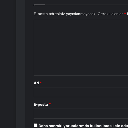
E-posta adresiniz yayınlanmayacak.
Gerekli alanlar
*
i
Y
o
r
u
m
*
Ad
*
E-posta
*
Daha sonraki yorumlarımda kullanılması için adı