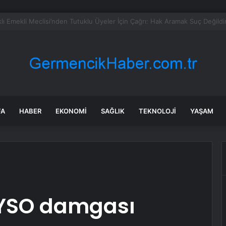
eed Martin ve Donanma yapay zeka denizaltı tespit sistemini test etti
FA
HABER
EKONOMI
SAĞLIK
TEKNOLOJI
YAŞAM
KAYSO damgası