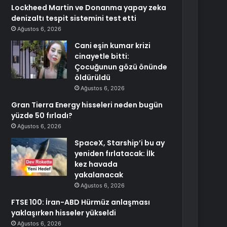
Lockheed Martin ve Donanma yapay zeka
denizaltı tespit sistemini test etti
Ağustos 6, 2026
Cani eşin kumar krizi
cinayetle bitti:
Çocuğunun gözü önünde
öldürüldü
Ağustos 6, 2026
Gran Tierra Energy hisseleri neden bugün
yüzde 50 fırladı?
Ağustos 6, 2026
SpaceX, Starship’i bu ay
yeniden fırlatacak: İlk
kez havada
yakalanacak
Ağustos 6, 2026
FTSE 100: İran-ABD Hürmüz anlaşması
yaklaşırken hisseler yükseldi
Ağustos 6, 2026