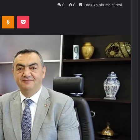
0
0
1 dakika okuma süresi
VKontakte
Odnoklassniki
Pocket