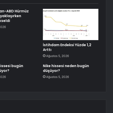
İran-ABD Hürmüz
yaklaşırken
kseldi
2026
İstihdam Endeksi Yüzde 1,2
Arttı
Ağustos 5, 2026
issesi bugün
Nike hissesi neden bugün
üyor?
düşüyor?
2026
Ağustos 5, 2026