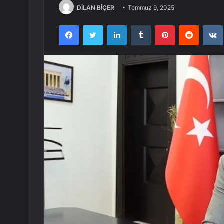
DİLAN BİÇER
Temmuz 9, 2025
Facebook
Twitter
LinkedIn
Tumblr
Pinterest
Reddit