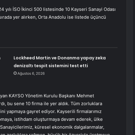
 yılı İSO İkinci 500 listesinde 10 Kayseri Sanayi Odası
 sırada yer alırken, Orta Anadolu ise listede üçüncü
n
Lockheed Martin ve Donanma yapay zeka
denizaltı tespit sistemini test etti
Ağustos 6, 2026
utlayan KAYSO Yönetim Kurulu Başkanı Mehmet
dı, bu sene 10 firma ile yer aldık. Tüm zorluklara
ini yapmaya gayret ediyor. Kayserili firmalarımız
 yapmaya, istihdam oluşturmaya devam ederek, ülke
Sanayicilerimiz, küresel ekonomik dalgalanmalar,
nan zorluklara rağmen, büyük bir özveriyle üretmeye,