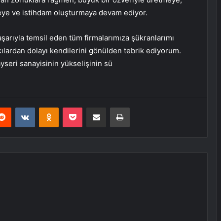
meye ve istihdam oluşturmaya devam ediyor.
başarıyla temsil eden tüm firmalarımıza şükranlarımı
ılardan dolayı kendilerini gönülden tebrik ediyorum.
ayseri sanayisinin yükselişinin sü
erest
Reddit
VKontakte
Odnoklassniki
Pocket
E-Posta ile paylaş
Yazdır