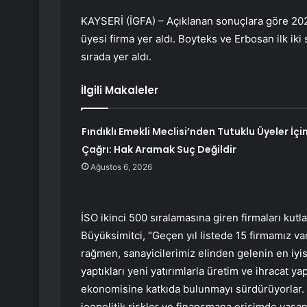
KAYSERİ (İGFA) – Açıklanan sonuçlara göre 2024
üyesi firma yer aldı. Boyteks ve Erbosan ilk iki
sırada yer aldı.
İlgili Makaleler
Fındıklı Emekli Meclisi’nden Tutuklu Üyeler İçi
Çağrı: Hak Aramak Suç Değildir
Ağustos 6, 2026
İSO ikinci 500 sıralamasına giren firmaları k
Büyüksimitci, “Geçen yıl listede 15 firmamız var
rağmen, sanayicilerimiz elinden gelenin en iyis
yaptıkları yeni yatırımlarla üretim ve ihracat
ekonomisine katkıda bulunmayı sürdürüyorlar. 
jeopolitik riskler ve finansmana erişimde yaşa