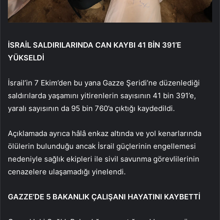
İSRAİL SALDIRILARINDA CAN KAYBI 41 BİN 391’E
YÜKSELDİ
İsrail’in 7 Ekim’den bu yana Gazze Şeridi’ne düzenlediği
saldırılarda yaşamını yitirenlerin sayısının 41 bin 391’e,
yaralı sayısının da 95 bin 760’a çıktığı kaydedildi.
Açıklamada ayrıca hâlâ enkaz altında ve yol kenarlarında
ölülerin bulunduğu ancak İsrail güçlerinin engellemesi
nedeniyle sağlık ekipleri ile sivil savunma görevlilerinin
cenazelere ulaşamadığı yinelendi.
GAZZE’DE 5 BAKANLIK ÇALIŞANI HAYATINI KAYBETTİ