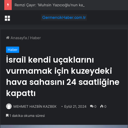
Remzi Çayır: ‘Muhsin Yazıcıoğlu’nun katillerini ortaya çıkaracağız’
Menü
Anasayfa
/
Haber
Haber
İsrail kendi uçaklarını
vurmamak için kuzeydeki
hava sahasını 24 saatliğine
kapattı
MEHMET HAZBİN KAZBEK
Eylül 21, 2024
0
0
1 dakika okuma süresi