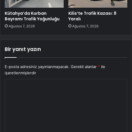
Kütahya’da Kurban
Kilis’te Trafik Kazası: 8
Bayramı Trafik Yoğunluğu
Yaralı
Ağustos 7, 2026
Ağustos 7, 2026
Bir yanıt yazın
E-posta adresiniz yayınlanmayacak.
Gerekli alanlar
*
ile
işaretlenmişlerdir
Y
o
r
u
m
*