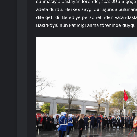
sunmasıyla başlayan törende, saat 09’u 5 geçe s
adeta durdu. Herkes saygı duruşunda bulunarak 
dile getirdi. Belediye personelinden vatandaşl
Bakırköylü’nün katıldığı anma töreninde duygu 