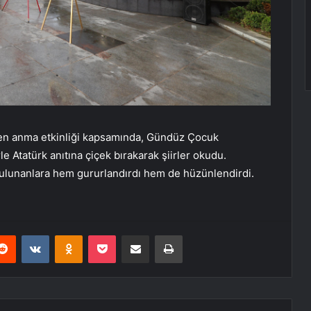
len anma etkinliği kapsamında, Gündüz Çocuk
le Atatürk anıtına çiçek bırakarak şiirler okudu.
 bulunanlara hem gururlandırdı hem de hüzünlendirdi.
erest
Reddit
VKontakte
Odnoklassniki
Pocket
E-Posta ile paylaş
Yazdır