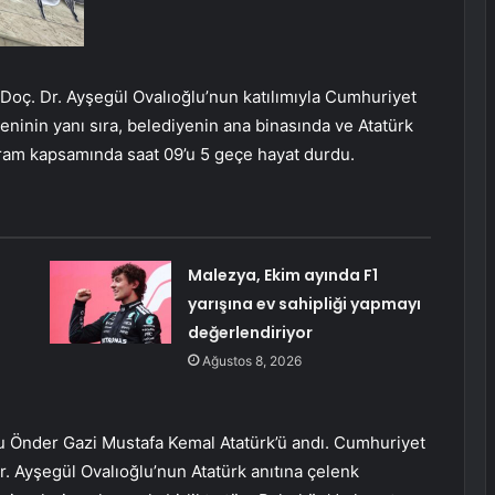
Doç. Dr. Ayşegül Ovalıoğlu’nun katılımıyla Cumhuriyet
ninin yanı sıra, belediyenin ana binasında ve Atatürk
ram kapsamında saat 09’u 5 geçe hayat durdu.
Malezya, Ekim ayında F1
yarışına ev sahipliği yapmayı
değerlendiriyor
Ağustos 8, 2026
Ulu Önder Gazi Mustafa Kemal Atatürk’ü andı. Cumhuriyet
. Ayşegül Ovalıoğlu’nun Atatürk anıtına çelenk