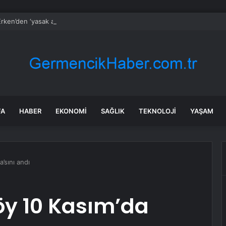
rken’den ‘yasak aşk’ açıklaması: Hukuki yollara başvuruyor
FA
HABER
EKONOMI
SAĞLIK
TEKNOLOJI
YAŞAM
’sını andı
öy 10 Kasım’da