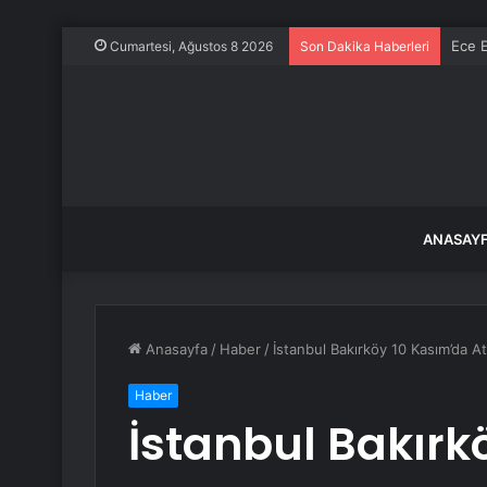
Ece E
Cumartesi, Ağustos 8 2026
Son Dakika Haberleri
ANASAY
Anasayfa
/
Haber
/
İstanbul Bakırköy 10 Kasım’da Ata
Haber
İstanbul Bakırk