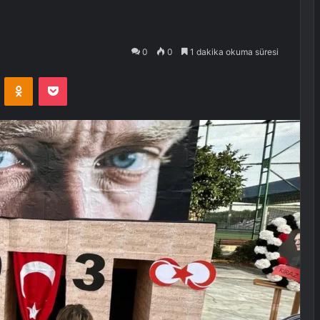
0
0
1 dakika okuma süresi
VKontakte
Odnoklassniki
Pocket