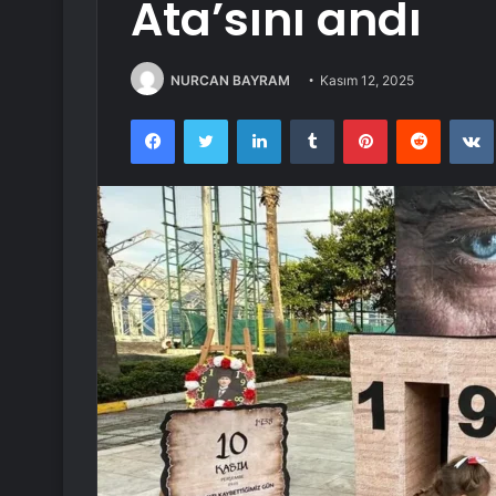
Ata’sını andı
NURCAN BAYRAM
Kasım 12, 2025
Facebook
Twitter
LinkedIn
Tumblr
Pinterest
Reddit