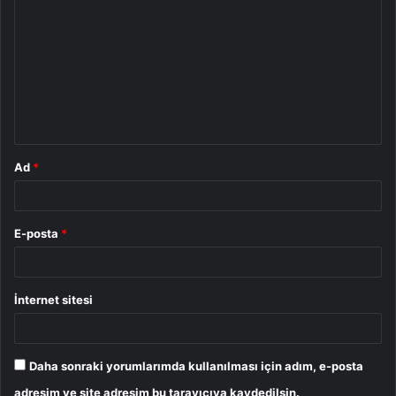
o
r
u
m
*
Ad
*
E-posta
*
İnternet sitesi
Daha sonraki yorumlarımda kullanılması için adım, e-posta
adresim ve site adresim bu tarayıcıya kaydedilsin.