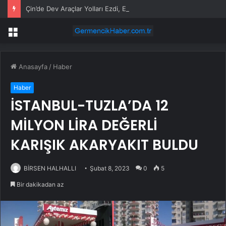
Çin’de Dev Araçlar Yolları Ezdi, Elektrikli Araç Vergi Gelirini Kuruttu
Menü
Anasayfa
/
Haber
Haber
İSTANBUL-TUZLA’DA 12
MİLYON LİRA DEĞERLİ
KARIŞIK AKARYAKIT BULDU
BİRSEN HALHALLI
Şubat 8, 2023
0
5
Bir dakikadan az