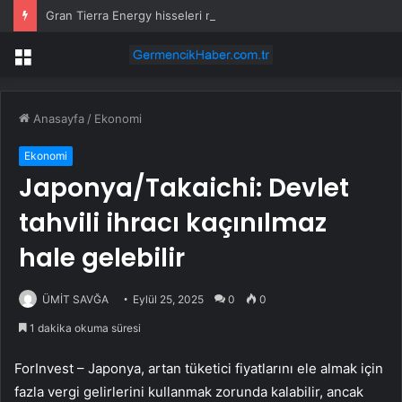
Gran Tierra Energy hisseleri neden bugün yüzde 50 fırladı?
Menü
Anasayfa
/
Ekonomi
Ekonomi
Japonya/Takaichi: Devlet
tahvili ihracı kaçınılmaz
hale gelebilir
ÜMİT SAVĞA
Eylül 25, 2025
0
0
1 dakika okuma süresi
ForInvest – Japonya, artan tüketici fiyatlarını ele almak için
fazla vergi gelirlerini kullanmak zorunda kalabilir, ancak