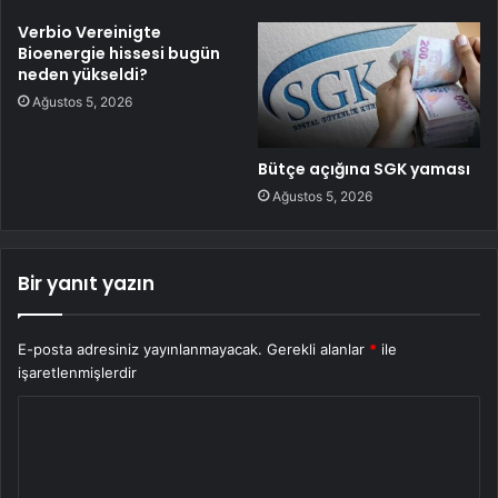
Verbio Vereinigte
Bioenergie hissesi bugün
neden yükseldi?
Ağustos 5, 2026
Bütçe açığına SGK yaması
Ağustos 5, 2026
Bir yanıt yazın
E-posta adresiniz yayınlanmayacak.
Gerekli alanlar
*
ile
işaretlenmişlerdir
Y
o
r