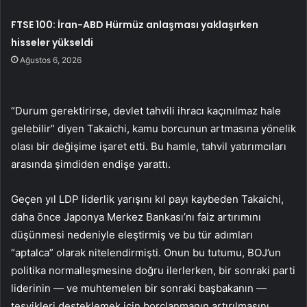
FTSE 100: İran-ABD Hürmüz anlaşması yaklaşırken
hisseler yükseldi
Ağustos 6, 2026
“Durum gerektirirse, devlet tahvili ihracı kaçınılmaz hale
gelebilir” diyen Takaichi, kamu borcunun artmasına yönelik
olası bir değişime işaret etti. Bu hamle, tahvil yatırımcıları
arasında şimdiden endişe yarattı.
Geçen yıl LDP liderlik yarışını kıl payı kaybeden Takaichi,
daha önce Japonya Merkez Bankası’nı faiz artırımını
düşünmesi nedeniyle eleştirmiş ve bu tür adımları
“aptalca” olarak nitelendirmişti. Onun bu tutumu, BOJ’un
politika normalleşmesine doğru ilerlerken, bir sonraki parti
liderinin — ve muhtemelen bir sonraki başbakanın —
teşvikleri desteklemek için borçlanmanın artırılmasını