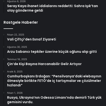
Ağustos 6, 2026
Seray Kaya ihanet iddialarını reddetti: Sahra Işık’tan
olay gönderme geldi
Rastgele Haberler
Nisan 22, 2025
Vali Çiftçi’den Esnaf Ziyareti
Ağustos 30, 2025
Arzu Sabancı tepkiler üzerine küçük oğlunu alıp gitti
Temmuz 16, 2025
Çin’de Kişi Başına Harcanabilir Gelir Artıyor
Aralık 9, 2025
Cumhurbaşkanı Erdoğan: “Pensilvanya’daki elebaşının
ölmesiyle birlikte FETÖ’de iç tartışmalar ve çözülmeler
hızlandı”
Nisan 1, 2026
Rusya, Ukrayna’nın Odessa Limanı’nda demirli Türk yük
gemisini vurdu.