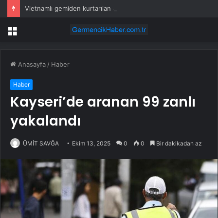
Vietnamlı gemiden kurtarılan 48 kişinin ülkesine dönüşü başladı
Menü
Anasayfa
/
Haber
Haber
Kayseri’de aranan 99 zanlı
yakalandı
ÜMİT SAVĞA
Ekim 13, 2025
0
0
Bir dakikadan az