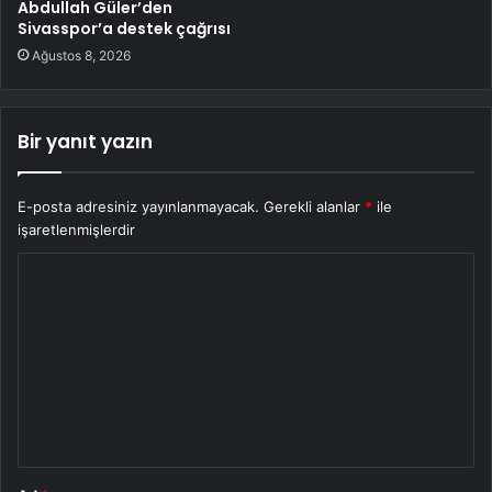
Abdullah Güler’den
Sivasspor’a destek çağrısı
Ağustos 8, 2026
Bir yanıt yazın
E-posta adresiniz yayınlanmayacak.
Gerekli alanlar
*
ile
işaretlenmişlerdir
Y
o
r
u
m
*