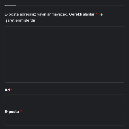
E-posta adresiniz yayınlanmayacak.
Gerekli alanlar
*
ile
işaretlenmişlerdir
Y
o
r
u
m
*
Ad
*
E-posta
*