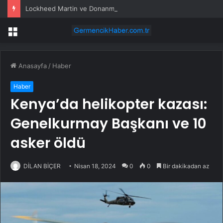
Lockheed Martin ve Donanma yapay zeka denizaltı tespit sistemini test etti
Menü
Anasayfa
/
Haber
Haber
Kenya’da helikopter kazası:
Genelkurmay Başkanı ve 10
asker öldü
DİLAN BİÇER
Nisan 18, 2024
0
0
Bir dakikadan az