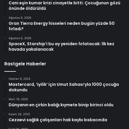
Cani eşin kumar krizi cinayetle bitti: Çocuğunun gözü
önünde öldürüldü
Ağustos 6, 2026
Gran Tierra Energy hisseleri neden bugün yüzde 50
fırladı?
Ağustos 6, 2026
SpaceX, Starship’i bu ay yeniden fırlatacak: İlk kez
havada yakalanacak
Rastgele Haberler
Haziran 9, 2024
Mastercard, ‘iyilik’ için Umut Sahası’yla 1000 çocuğa
dokundu
Mart 18, 2025
Dünyanın en çirkin balığı kıymete binip birinci oldu
Kasım 26, 2025
Cezaevi sağlık çalışanları hak kaybı kıskacında
Eylül 25, 2025