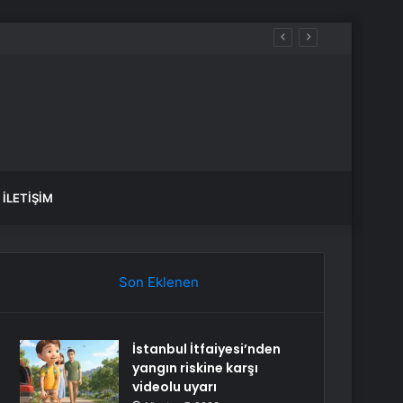
İLETIŞIM
Son Eklenen
İstanbul İtfaiyesi’nden
yangın riskine karşı
videolu uyarı