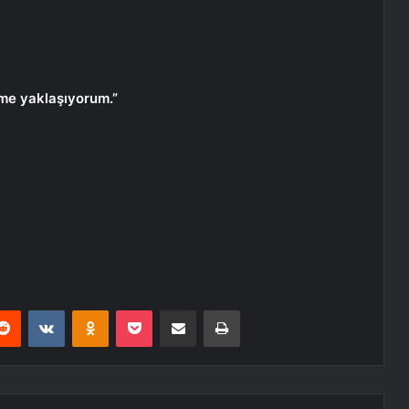
ime yaklaşıyorum.”
erest
Reddit
VKontakte
Odnoklassniki
Pocket
E-Posta ile paylaş
Yazdır