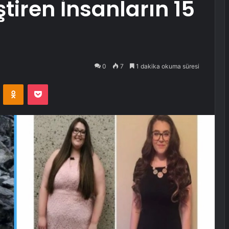
iren İnsanların 15
0
7
1 dakika okuma süresi
VKontakte
Odnoklassniki
Pocket