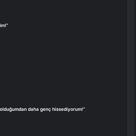
şim!”
ce olduğumdan daha genç hissediyorum!”