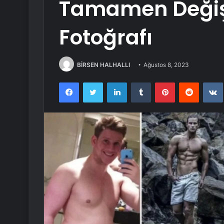
Tamamen Değişt
Fotoğrafı
BİRSEN HALHALLI
Ağustos 8, 2023
Facebook
Twitter
LinkedIn
Tumblr
Pinterest
Reddit