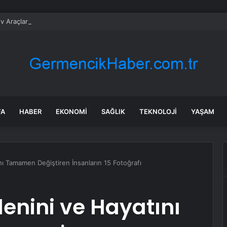
v Araçlar Yolları Ezdi, Elektrikli Araç Vergi Gelirini Kuruttu
FA
HABER
EKONOMI
SAĞLIK
TEKNOLOJI
YAŞAM
nı Tamamen Değiştiren İnsanların 15 Fotoğrafı
denini ve Hayatını