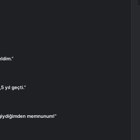
eldim.”
 yıl geçti.”
t giydiğimden memnunum!”