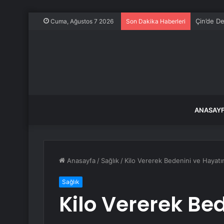
Çin’de De
Cuma, Ağustos 7 2026
Son Dakika Haberleri
ANASAY
Anasayfa
/
Sağlık
/
Kilo Vererek Bedenini ve Hayatı
Sağlık
Kilo Vererek Be