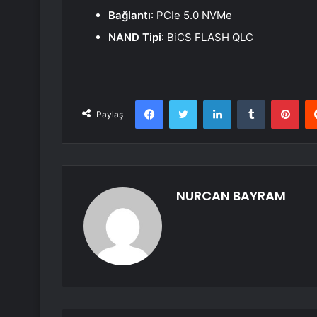
Bağlantı
: PCIe 5.0 NVMe
NAND Tipi
: BiCS FLASH QLC
Facebook
Twitter
LinkedIn
Tumblr
Pint
Paylaş
NURCAN BAYRAM