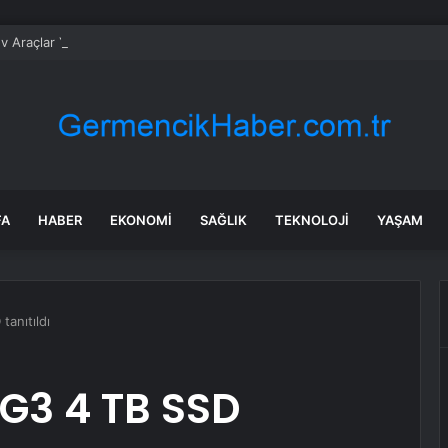
v Araçlar Yolları Ezdi, Elektrikli Araç Vergi Gelirini Kuruttu
FA
HABER
EKONOMI
SAĞLIK
TEKNOLOJI
YAŞAM
anıtıldı
G3 4 TB SSD