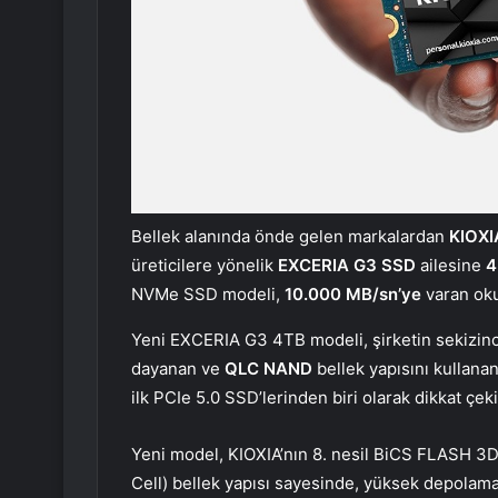
Bellek alanında önde gelen markalardan
KIOXI
üreticilere yönelik
EXCERIA G3 SSD
ailesine
4
NVMe SSD modeli,
10.000 MB/sn’ye
varan ok
Yeni EXCERIA G3 4TB modeli, şirketin sekizinc
dayanan ve
QLC NAND
bellek yapısını kullanan
ilk PCIe 5.0 SSD’lerinden biri olarak dikkat çeki
Yeni model, KIOXIA’nın 8. nesil BiCS FLASH 3D
Cell) bellek yapısı sayesinde, yüksek depolam