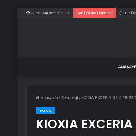
Çin’de De
Cuma, Ağustos 7 2026
Son Dakika Haberleri
ANASAY
Anasayfa
/
Teknoloji
/
KIOXIA EXCERIA G3 4 TB SSD t
Teknoloji
KIOXIA EXCERIA 