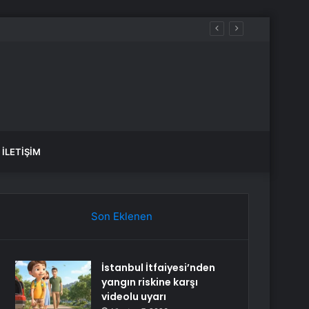
İLETIŞIM
Son Eklenen
İstanbul İtfaiyesi’nden
yangın riskine karşı
videolu uyarı