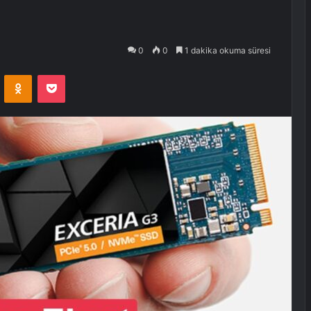
0
0
1 dakika okuma süresi
VKontakte
Odnoklassniki
Pocket