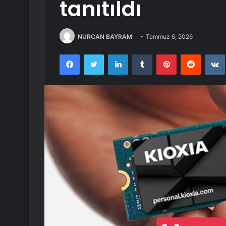
tanıtıldı
NURCAN BAYRAM
Temmuz 6, 2026
Facebook
Twitter
LinkedIn
Tumblr
Pinterest
Reddit