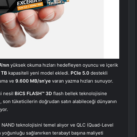
A’nın
yüksek okuma hızları hedefleyen oyuncu ve içerik
 TB
kapasiteli yeni model ekledi.
PCIe 5.0
destekli
uma ve
9.600 MB/sn’ye
varan yazma hızları sunuyor.
i nesil
BiCS FLASH™ 3D
flash bellek teknolojisine
, son tüketicilerin doğrudan satın alabileceği dünyanın
yor.
 NAND teknolojisini temel alıyor ve QLC (Quad-Level
a yoğunluğu sağlanırken terabayt başına maliyeti