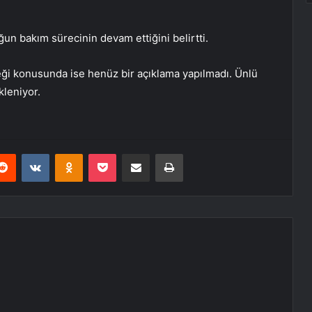
un bakım sürecinin devam ettiğini belirtti.
eği konusunda ise henüz bir açıklama yapılmadı. Ünlü
leniyor.
erest
Reddit
VKontakte
Odnoklassniki
Pocket
E-Posta ile paylaş
Yazdır