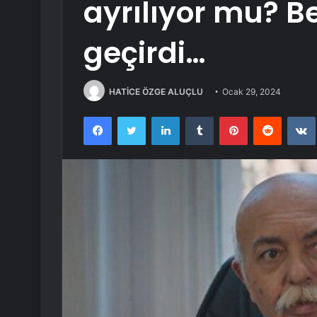
ayrılıyor mu? 
geçirdi…
HATİCE ÖZGE ALUÇLU
Ocak 29, 2024
Facebook
Twitter
LinkedIn
Tumblr
Pinterest
Reddit