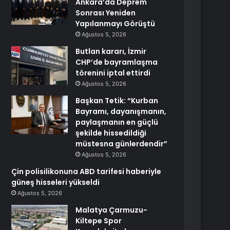
Ankara’da Deprem
Sonrası Yeniden
Yapılanmayı Görüştü
Ağustos 5, 2026
Butlan kararı, İzmir
CHP’de bayramlaşma
törenini iptal ettirdi
Ağustos 5, 2026
Başkan Tetik: “Kurban
Bayramı, dayanışmanın,
paylaşmanın en güçlü
şekilde hissedildiği
müstesna günlerdendir”
Ağustos 5, 2026
Çin polisilikonuna ABD tarifesi haberiyle
güneş hisseleri yükseldi
Ağustos 5, 2026
Malatya Çarmuzu-
Kiltepe Spor