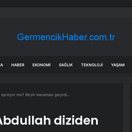
ğlu’ndan Bayram Tebrikleri
FA
HABER
EKONOMI
SAĞLIK
TEKNOLOJI
YAŞAM
n ayrılıyor mu? Beyin kanaması geçirdi…
 Abdullah diziden