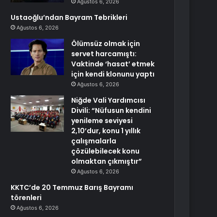
Ağustos 6, 2026
Ustaoğlu’ndan Bayram Tebrikleri
Ağustos 6, 2026
Ölümsüz olmak için
servet harcamıştı:
Vaktinde ‘hasat’ etmek
için kendi klonunu yaptı
Ağustos 6, 2026
Niğde Vali Yardımcısı
Divili: “Nüfusun kendini
yenileme seviyesi
2,10’dur, konu 1 yıllık
çalışmalarla
çözülebilecek konu
olmaktan çıkmıştır”
Ağustos 6, 2026
KKTC’de 20 Temmuz Barış Bayramı
törenleri
Ağustos 6, 2026