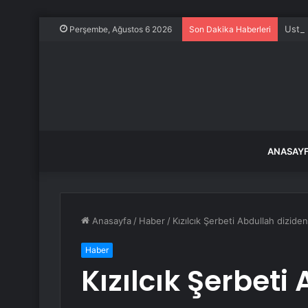
Ustao
Perşembe, Ağustos 6 2026
Son Dakika Haberleri
ANASAY
Anasayfa
/
Haber
/
Kızılcık Şerbeti Abdullah dizide
Haber
Kızılcık Şerbeti