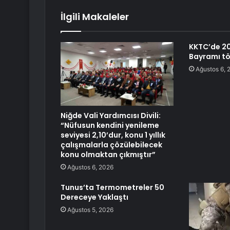
İlgili Makaleler
KKTC’de 2
Bayramı tö
Ağustos 6, 
Niğde Vali Yardımcısı Divili:
“Nüfusun kendini yenileme
seviyesi 2,10’dur, konu 1 yıllık
çalışmalarla çözülebilecek
konu olmaktan çıkmıştır”
Ağustos 6, 2026
Tunus’ta Termometreler 50
Dereceye Yaklaştı
Ağustos 5, 2026