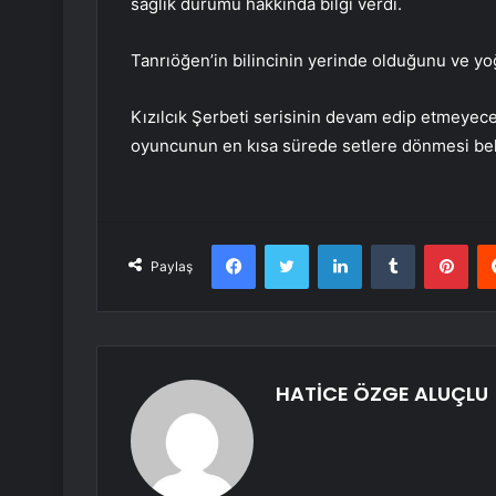
sağlık durumu hakkında bilgi verdi.
Tanrıöğen’in bilincinin yerinde olduğunu ve yoğ
Kızılcık Şerbeti serisinin devam edip etmeyec
oyuncunun en kısa sürede setlere dönmesi bek
Facebook
Twitter
LinkedIn
Tumblr
Pint
Paylaş
HATİCE ÖZGE ALUÇLU