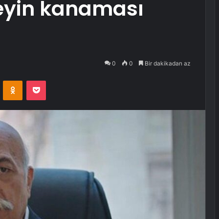
Beyin kanaması
0
0
Bir dakikadan az
VKontakte
Odnoklassniki
Pocket