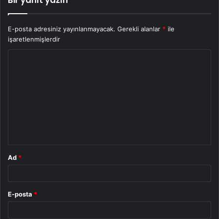
Bir yanıt yazın
E-posta adresiniz yayınlanmayacak.
Gerekli alanlar
*
ile
işaretlenmişlerdir
Y
o
r
u
m
*
Ad
*
E-posta
*