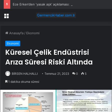
Ece Erken’den ‘yasak aşk’ açıklaması: Hukuki yollara başvuruyor
Menü
Anasayfa
/
Ekonomi
Ekonomi
Küresel Çelik Endüstrisi
Arıza Süresi Riski Altında
BİRSEN HALHALLI
Temmuz 21, 2023
0
5
1 dakika okuma süresi