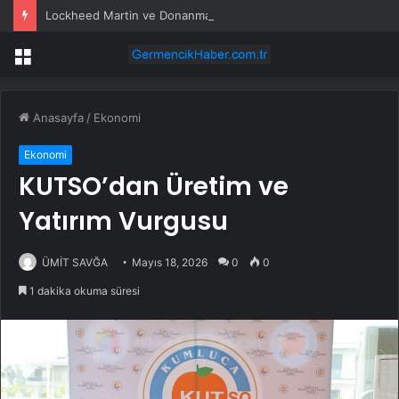
Lockheed Martin ve Donanma yapay zeka denizaltı tespit sistemini test etti
Menü
Anasayfa
/
Ekonomi
Ekonomi
KUTSO’dan Üretim ve
Yatırım Vurgusu
ÜMİT SAVĞA
Mayıs 18, 2026
0
0
1 dakika okuma süresi