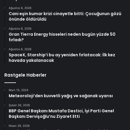
Ağustos 6, 2026
Cani eşin kumar krizi cinayetle bitti: Çocuğunun gözü
önünde öldürüldü
Ağustos 6, 2026
Gran Tierra Energy hisseleri neden bugün yüzde 50
fırladı?
Ağustos 6, 2026
SpaceX, Starship’i bu ay yeniden fırlatacak: İlk kez
havada yakalanacak
Rastgele Haberler
Mart 15, 2024
Meteoroloji’den kuvvetli yağış ve sağanak uyarısı
Şubat 26, 2026
BBP Genel Başkanı Mustafa Destici, İyi Parti Genel
Başkanı Dervişoğlu’nu Ziyaret Etti
Nisan 29, 2026