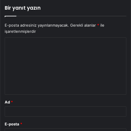
Bir yanıt yazın
E-posta adresiniz yayınlanmayacak.
Gerekli alanlar
*
ile
işaretlenmişlerdir
Y
o
r
u
m
*
Ad
*
E-posta
*