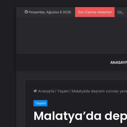
Ustao
Perşembe, Ağustos 6 2026
Son Dakika Haberleri
ANASAY
Anasayfa
/
Yaşam
/
Malatya’da deprem sonrası yerin
Yaşam
Malatya’da dep