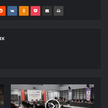
erest
Reddit
VKontakte
Odnoklassniki
Pocket
E-Posta ile paylaş
Yazdır
EK