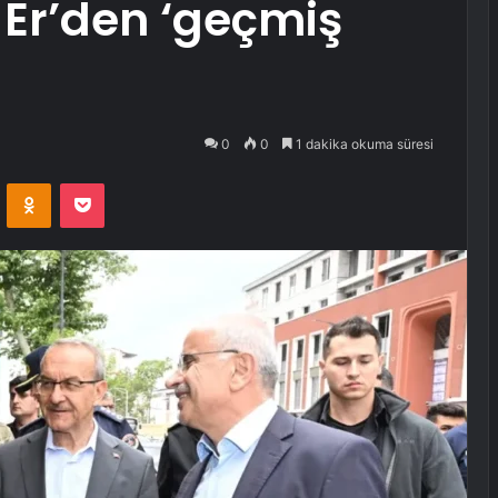
Er’den ‘geçmiş
0
0
1 dakika okuma süresi
VKontakte
Odnoklassniki
Pocket