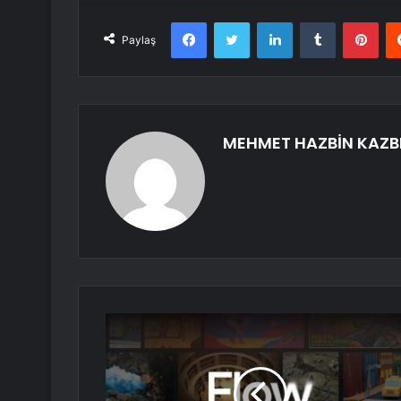
Facebook
Twitter
LinkedIn
Tumblr
Pint
Paylaş
MEHMET HAZBİN KAZB