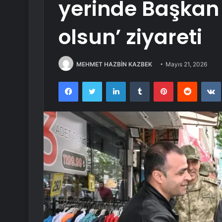
yerinde Başkan 
olsun’ ziyareti
MEHMET HAZBİN KAZBEK
Mayıs 21, 2026
Facebook
Twitter
LinkedIn
Tumblr
Pinterest
Reddit