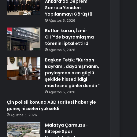
Ankara’da Deprem
Sonrası Yeniden
Yapılanmayı Görüştü
Ağustos 5, 2026
Butlan kararı, İzmir
CHP’de bayramlaşma
törenini iptal ettirdi
Ağustos 5, 2026
Başkan Tetik: “Kurban
Bayramı, dayanışmanın,
paylaşmanın en güçlü
şekilde hissedildiği
müstesna günlerdendir”
Ağustos 5, 2026
Çin polisilikonuna ABD tarifesi haberiyle
güneş hisseleri yükseldi
Ağustos 5, 2026
Malatya Çarmuzu-
Kiltepe Spor