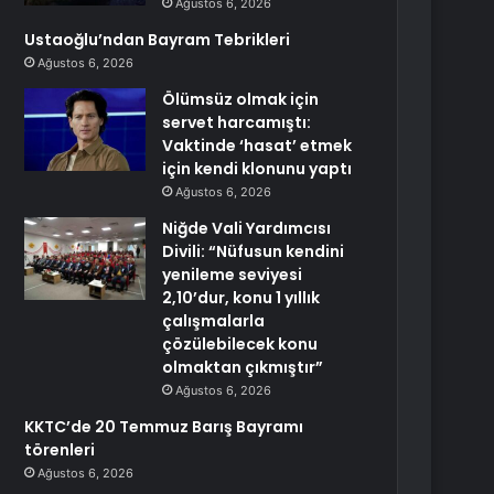
Ağustos 6, 2026
Ustaoğlu’ndan Bayram Tebrikleri
Ağustos 6, 2026
Ölümsüz olmak için
servet harcamıştı:
Vaktinde ‘hasat’ etmek
için kendi klonunu yaptı
Ağustos 6, 2026
Niğde Vali Yardımcısı
Divili: “Nüfusun kendini
yenileme seviyesi
2,10’dur, konu 1 yıllık
çalışmalarla
çözülebilecek konu
olmaktan çıkmıştır”
Ağustos 6, 2026
KKTC’de 20 Temmuz Barış Bayramı
törenleri
Ağustos 6, 2026