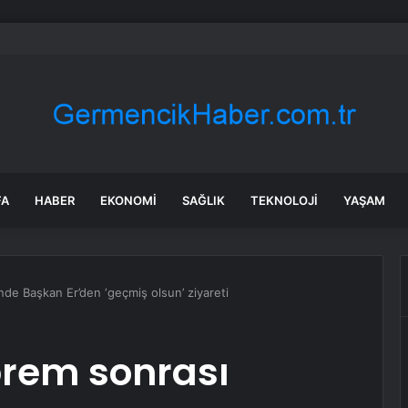
ğlu’ndan Bayram Tebrikleri
FA
HABER
EKONOMI
SAĞLIK
TEKNOLOJI
YAŞAM
de Başkan Er’den ‘geçmiş olsun’ ziyareti
rem sonrası