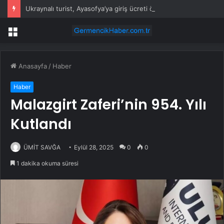
Ukraynalı turist, Ayasofya’ya giriş ücreti ödememek için namaz kılıyormuş gibi yaptı
Menü
Anasayfa
/
Haber
Haber
Malazgirt Zaferi’nin 954. Yılı
Kutlandı
ÜMİT SAVĞA
Eylül 28, 2025
0
0
1 dakika okuma süresi