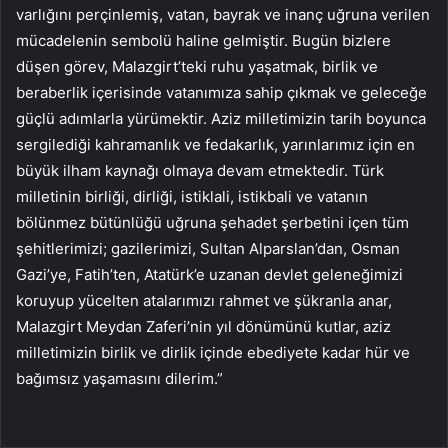
varlığını perçinlemiş, vatan, bayrak ve inanç uğruna verilen
mücadelenin sembolü haline gelmiştir. Bugün bizlere
düşen görev, Malazgirt’teki ruhu yaşatmak, birlik ve
beraberlik içerisinde vatanımıza sahip çıkmak ve geleceğe
güçlü adımlarla yürümektir. Aziz milletimizin tarih boyunca
sergilediği kahramanlık ve fedakarlık, yarınlarımız için en
büyük ilham kaynağı olmaya devam etmektedir. Türk
milletinin birliği, dirliği, istiklali, istikbali ve vatanın
bölünmez bütünlüğü uğruna şehadet şerbetini içen tüm
şehitlerimizi; gazilerimizi, Sultan Alparslan’dan, Osman
Gazi’ye, Fatih’ten, Atatürk’e uzanan devlet geleneğimizi
koruyup yücelten atalarımızı rahmet ve şükranla anar,
Malazgirt Meydan Zaferi’nin yıl dönümünü kutlar, aziz
milletimizin birlik ve dirlik içinde ebediyete kadar hür ve
bağımsız yaşamasını dilerim.”