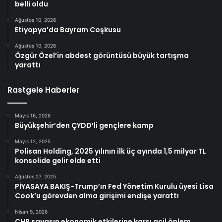
belli oldu
Ağustos 10, 2026
Etiyopya’da Bayram Coşkusu
Ağustos 10, 2026
Özgür Özel’in abdest görüntüsü büyük tartışma
yarattı
Rastgele Haberler
Mayıs 16, 2026
Büyükşehir’den ÇYDD’li gençlere kamp
Mayıs 12, 2025
Polisan Holding, 2025 yılının ilk üç ayında 1,5 milyar TL
konsolide gelir elde etti
Ağustos 27, 2025
PİYASAYA BAKIŞ-Trump’ın Fed Yönetim Kurulu üyesi Lisa
Cook’u görevden alma girişimi endişe yarattı
Nisan 9, 2026
CHP savaşın ekonomik etkilerine karşı acil önlem