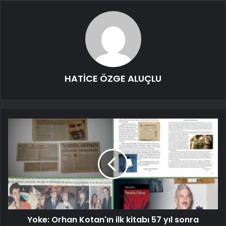
HATİCE ÖZGE ALUÇLU
Yoke: Orhan Kotan'ın ilk kitabı 57 yıl sonra