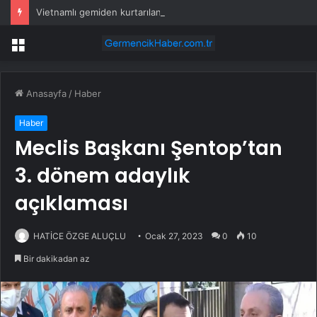
Vietnamlı gemiden kurtarılan 48 kişinin ülkesine dönüşü başladı
Menü
Anasayfa
/
Haber
Haber
Meclis Başkanı Şentop’tan
3. dönem adaylık
açıklaması
HATİCE ÖZGE ALUÇLU
Ocak 27, 2023
0
10
Bir dakikadan az