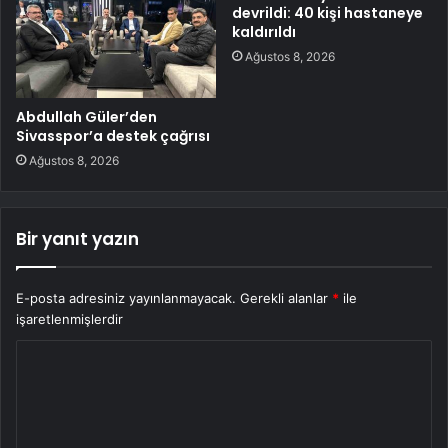
devrildi: 40 kişi hastaneye
kaldırıldı
Ağustos 8, 2026
Abdullah Güler’den
Sivasspor’a destek çağrısı
Ağustos 8, 2026
Bir yanıt yazın
E-posta adresiniz yayınlanmayacak.
Gerekli alanlar
*
ile
işaretlenmişlerdir
Y
o
r
u