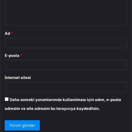
m
*
Ad
*
E-posta
*
İnternet sitesi
Daha sonraki yorumlarımda kullanılması için adım, e-posta
adresim ve site adresim bu tarayıcıya kaydedilsin.