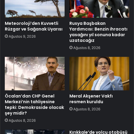
Meteoroloji’den Kuvvetli
Rusya Başbakan
Rüzgar ve Sağanak Uyarısı
Yardımcısı: Benzin ihracatı
yasağını yıl sonuna kadar
Ağustos 9, 2026
uzatacağız
Ağustos 8, 2026
Öcalan’dan CHP Genel
Meral Akşener Vakfı
Merkezi’nin tahliyesine
resmen kuruldu
tepki: Demokraside olacak
Ağustos 8, 2026
şey midir?
Ağustos 8, 2026
Kırıkkale’de yolcu otobüsü