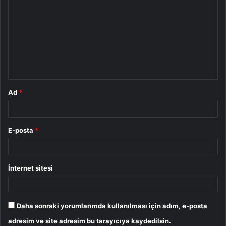
o
r
u
m
*
Ad
*
E-posta
*
İnternet sitesi
Daha sonraki yorumlarımda kullanılması için adım, e-posta
adresim ve site adresim bu tarayıcıya kaydedilsin.