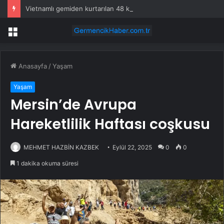
Vietnamlı gemiden kurtarılan 48 kişinin ülkesine dönüşü başladı
Menü
Anasayfa
/
Yaşam
Yaşam
Mersin’de Avrupa
Hareketlilik Haftası coşkusu
MEHMET HAZBİN KAZBEK
Eylül 22, 2025
0
0
1 dakika okuma süresi