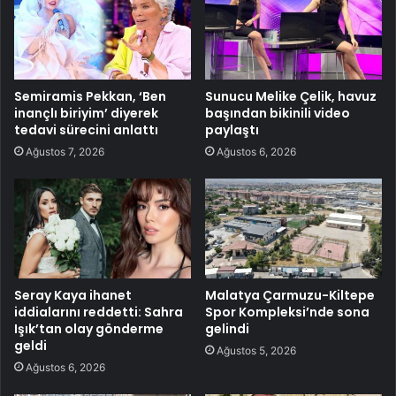
Semiramis Pekkan, ‘Ben
Sunucu Melike Çelik, havuz
inançlı biriyim’ diyerek
başından bikinili video
tedavi sürecini anlattı
paylaştı
Ağustos 7, 2026
Ağustos 6, 2026
Seray Kaya ihanet
Malatya Çarmuzu-Kiltepe
iddialarını reddetti: Sahra
Spor Kompleksi’nde sona
Işık’tan olay gönderme
gelindi
geldi
Ağustos 5, 2026
Ağustos 6, 2026